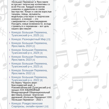
«Большая Перемена» в Ярославле
встречает творческие коллективы со
всей России. Каждый коллектив
уникален и удивителен в своём
мастерстве. Юные и совсем взрослые
танцоры, певцы, музыканты,
модельеры участвуют в творческом
конкурсе, а конкурс – это
саморазвитие и самоутверждение.
Находить новые возможности, всегда
стремиться к переменам – вот цель
нашего фестиваля!
Конкурс Большая Перемена,
Туапсинский р-н, 2025
[11]
Конкурс Разноцветный Мир
[15]
Конкурс Большая Перемена,
Ярославль 2024
[2]
Конкурс Большая Перемена,
Туапсинский р-н, 2024
[3]
Конкурс Большая Перемена,
Ярославль 2023
[4]
Конкурс Большая Перемена,
Туапсинский р-н, 2023
[4]
Конкурс Большая Перемена,
Ярославль 2022
[3]
Конкурс Большая Перемена,
Туапсинский р-н, 2022
[8]
На берегу Чёрного моря -
Краснодарский край, п.
Новомихайловский (Туапсинский р-н)
прошел XXX ЮБИЛЕЙНЫЙ
Международный Общенациональный
фестиваль-конкурс творческих
дарований «Большая Перемена»! XXX
«Большая Перемена» - 2022 г.
Конкурс Рождественские
Сюрпризы, онлайн-проект
[10]