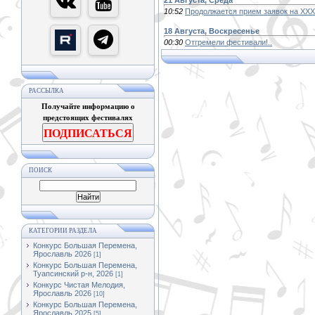
21 Августа, Среда
10:52
Продолжается прием заявок на XX
18 Августа, Воскресенье
00:30
Отгремели фестивали!..
РАССЫЛКА
Получайте информацию о
предстоящих фестивалях
ПОДПИСАТЬСЯ
ПОИСК
КАТЕГОРИИ РАЗДЕЛА
Конкурс Большая Перемена,
Ярославль 2026
[1]
Конкурс Большая Перемена,
Туапсинский р-н, 2026
[1]
Конкурс Чистая Мелодия,
Ярославль 2026
[10]
Конкурс Большая Перемена,
Ярославль 2025
[5]