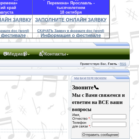
еремена»
Перемена» Ярославль -
кий край
тысячелетнем
августа
18 октября
ЛАЙН ЗАЯВКУ
ЗАПОЛНИТЕ ОНЛАЙН ЗАЯВКУ
рмате doc (word)
СКАЧАТЬ Заявку в формате doc (word)
 фестивале
Информация о фестивале
📷Медиа📹
📬Контакты
Приветствую Вас
,
Гость
·
RSS
МЫ ВАМ ПЕРЕЗВОНИМ
Звоните📞
Мы с Вами свяжемся и
ответим на ВСЕ ваши
вопросы
Имя,
Отчество
*
:
Телефон
для связи
*
: