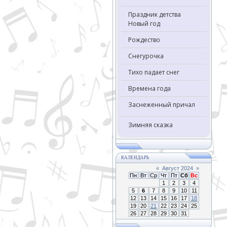
Праздник детства
Новый год
Рождество
Снегурочка
Тихо падает снег
Времена года
Заснеженный причал
Зимняя сказка
КАЛЕНДАРЬ
«
Август 2024
»
Пн
Вт
Ср
Чт
Пт
Сб
Вс
1
2
3
4
5
6
7
8
9
10
11
12
13
14
15
16
17
18
19
20
21
22
23
24
25
26
27
28
29
30
31