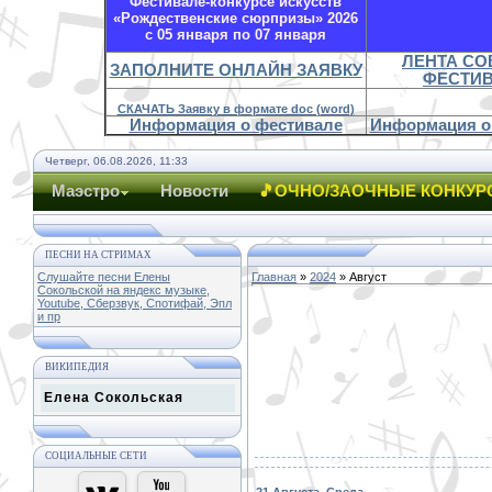
Фестивале-конкурсе искусств
«Рождественские сюрпризы» 2026
с 05 января по 07 января
ЛЕНТА С
ЗАПОЛНИТЕ ОНЛАЙН ЗАЯВКУ
ФЕСТИ
СКАЧАТЬ Заявку в формате doc (word)
Информация о фестивале
Информация о
Четверг, 06.08.2026, 11:33
Маэстро
Новости
🎵ОЧНО/ЗАОЧНЫЕ КОНКУР
ПЕСНИ НА СТРИМАХ
Слушайте песни Елены
Главная
»
2024
»
Август
Сокольской на яндекс музыке,
Youtube, Сберзвук, Спотифай, Эпл
и пр
ВИКИПЕДИЯ
Елена Сокольская
СОЦИАЛЬНЫЕ СЕТИ