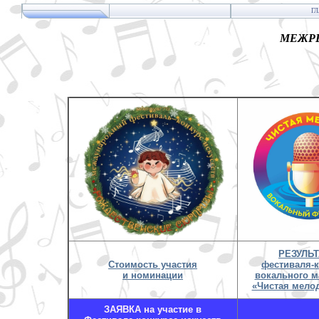
Г
МЕЖРЕ
РЕЗУЛЬ
Стоимость участия
фестиваля-
и номинации
вокального м
«Чистая мелод
ЗАЯВКА на участие в