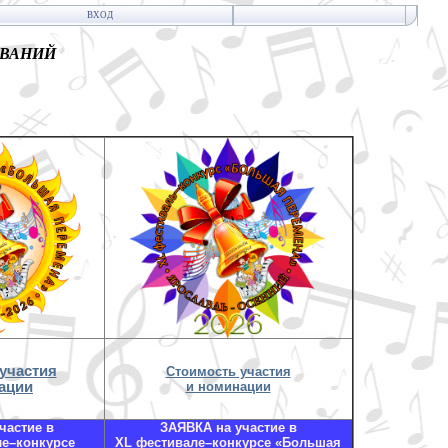
ВХОД
ОВАНИЙ
участия
Стоимость участия
ации
и номинации
частие в
ЗАЯВКА на участие в
ле–конкурсе
XL фестивале–конкурсе «Большая