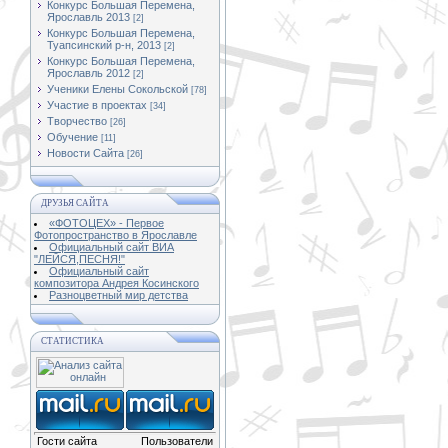
Конкурс Большая Перемена,
Ярославль 2013
[2]
Конкурс Большая Перемена,
Туапсинский р-н, 2013
[2]
Конкурс Большая Перемена,
Ярославль 2012
[2]
Ученики Елены Сокольской
[78]
Участие в проектах
[34]
Творчество
[26]
Обучение
[11]
Новости Сайта
[26]
ДРУЗЬЯ САЙТА
«ФОТОЦЕХ» - Первое
Фотопространство в Ярославле
Официальный сайт ВИА
"ЛЕЙСЯ,ПЕСНЯ!"
Официальный сайт
композитора Андрея Косинского
Разноцветный мир детства
СТАТИСТИКА
Гости сайта
Пользователи