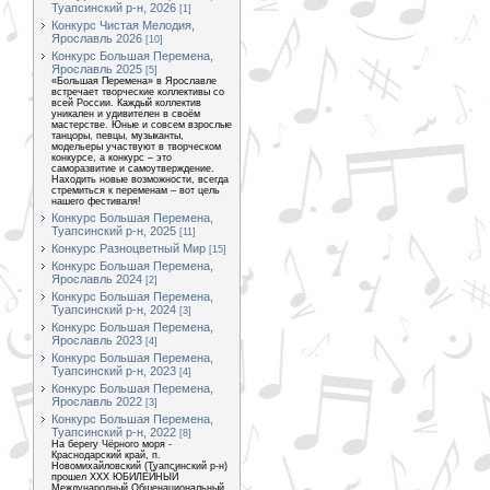
Туапсинский р-н, 2026
[1]
Конкурс Чистая Мелодия,
Ярославль 2026
[10]
Конкурс Большая Перемена,
Ярославль 2025
[5]
«Большая Перемена» в Ярославле
встречает творческие коллективы со
всей России. Каждый коллектив
уникален и удивителен в своём
мастерстве. Юные и совсем взрослые
танцоры, певцы, музыканты,
модельеры участвуют в творческом
конкурсе, а конкурс – это
саморазвитие и самоутверждение.
Находить новые возможности, всегда
стремиться к переменам – вот цель
нашего фестиваля!
Конкурс Большая Перемена,
Туапсинский р-н, 2025
[11]
Конкурс Разноцветный Мир
[15]
Конкурс Большая Перемена,
Ярославль 2024
[2]
Конкурс Большая Перемена,
Туапсинский р-н, 2024
[3]
Конкурс Большая Перемена,
Ярославль 2023
[4]
Конкурс Большая Перемена,
Туапсинский р-н, 2023
[4]
Конкурс Большая Перемена,
Ярославль 2022
[3]
Конкурс Большая Перемена,
Туапсинский р-н, 2022
[8]
На берегу Чёрного моря -
Краснодарский край, п.
Новомихайловский (Туапсинский р-н)
прошел XXX ЮБИЛЕЙНЫЙ
Международный Общенациональный