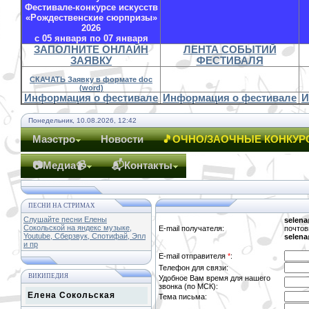
Фестивале-конкурсе искусств
«Рождественские сюрпризы»
2026
с 05 января по 07 января
ЗАПОЛНИТЕ ОНЛАЙН
ЛЕНТА СОБЫТИЙ
ЗАЯВКУ
ФЕСТИВАЛЯ
СКАЧАТЬ Заявку в формате doc
(word)
Информация о фестивале
Информация о фестивале
И
Понедельник, 10.08.2026, 12:42
Маэстро
Новости
🎵ОЧНО/ЗАОЧНЫЕ КОНКУР
📷Медиа📹
📬Контакты
ПЕСНИ НА СТРИМАХ
Слушайте песни Елены
selena
Сокольской на яндекс музыке,
E-mail получателя:
почтов
Youtube, Сберзвук, Спотифай, Эпл
selena
и пр
E-mail отправителя
*
:
Телефон для связи:
ВИКИПЕДИЯ
Удобное Вам время для нашего
звонка (по МСК):
Елена Сокольская
Тема письма: