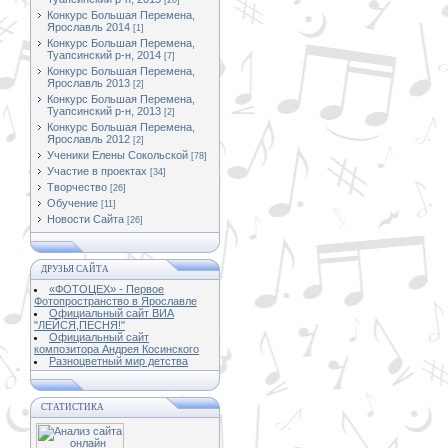
[20]
Конкурс Большая Перемена,
Ярославль 2014
[1]
Конкурс Большая Перемена,
Туапсинский р-н, 2014
[7]
Конкурс Большая Перемена,
Ярославль 2013
[2]
Конкурс Большая Перемена,
Туапсинский р-н, 2013
[2]
Конкурс Большая Перемена,
Ярославль 2012
[2]
Ученики Елены Сокольской
[78]
Участие в проектах
[34]
Творчество
[26]
Обучение
[11]
Новости Сайта
[26]
ДРУЗЬЯ САЙТА
«ФОТОЦЕХ» - Первое
Фотопространство в Ярославле
Официальный сайт ВИА
"ЛЕЙСЯ,ПЕСНЯ!"
Официальный сайт
композитора Андрея Косинского
Разноцветный мир детства
СТАТИСТИКА