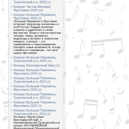
Туапсинский р-н, 2026
[1]
Конкурс Чистая Мелодия,
Ярославль 2026
[10]
Конкурс Большая Перемена,
Ярославль 2025
[5]
«Большая Перемена» в Ярославле
встречает творческие коллективы со
всей России. Каждый коллектив
уникален и удивителен в своём
мастерстве. Юные и совсем взрослые
танцоры, певцы, музыканты,
модельеры участвуют в творческом
конкурсе, а конкурс – это
саморазвитие и самоутверждение.
Находить новые возможности, всегда
стремиться к переменам – вот цель
нашего фестиваля!
Конкурс Большая Перемена,
Туапсинский р-н, 2025
[11]
Конкурс Разноцветный Мир
[15]
Конкурс Большая Перемена,
Ярославль 2024
[2]
Конкурс Большая Перемена,
Туапсинский р-н, 2024
[3]
Конкурс Большая Перемена,
Ярославль 2023
[4]
Конкурс Большая Перемена,
Туапсинский р-н, 2023
[4]
Конкурс Большая Перемена,
Ярославль 2022
[3]
Конкурс Большая Перемена,
Туапсинский р-н, 2022
[8]
На берегу Чёрного моря -
Краснодарский край, п.
Новомихайловский (Туапсинский р-н)
прошел XXX ЮБИЛЕЙНЫЙ
Международный Общенациональный