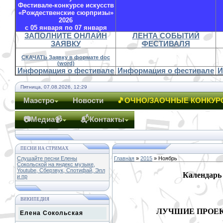
Фестивале-конкурсе искусств
«Рождественские сюрпризы»
2026
с 05 января по 07 января
ЗАПОЛНИТЕ ОНЛАЙН
ЛЕНТА СОБЫТИЙ
ЗАЯВКУ
ФЕСТИВАЛЯ
СКАЧАТЬ Заявку в формате doc
(word)
Информация о фестивале
Информация о фестивале
И
Пятница, 07.08.2026, 12:29
Маэстро
Новости
🎵ОЧНО/ЗАОЧНЫЕ КОНКУР
📷Медиа📹
📬Контакты
ПЕСНИ НА СТРИМАХ
Слушайте песни Елены
Главная
»
2015
»
Ноябрь
Сокольской на яндекс музыке,
Youtube, Сберзвук, Спотифай, Эпл
Календарь
и пр
ВИКИПЕДИЯ
ЛУЧШИЕ ПРОЕ
Елена Сокольская