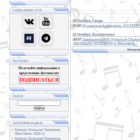
СОЦИАЛЬНЫЕ СЕТИ
25 Ноября, Среда
23:00
Музыкальный спектакль «ПОТЕР
01 Ноября, Воскресенье
00:07
Завершился XVII Открытый Общена
«БОЛЬШАЯ ПЕРЕМЕНА» в Ярославле.
Авторск
РАССЫЛКА
Получайте информацию о
предстоящих фестивалях
ПОДПИСАТЬСЯ
ПОИСК
КАТЕГОРИИ РАЗДЕЛА
Конкурс Большая Перемена,
Ярославль 2026
[1]
Конкурс Большая Перемена,