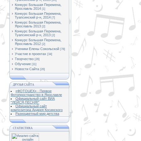
[20]
Конкурс Большая Перемена,
Ярославль 2014
[1]
Конкурс Большая Перемена,
Туапсинский р-н, 2014
[7]
Конкурс Большая Перемена,
Ярославль 2013
[2]
Конкурс Большая Перемена,
Туапсинский р-н, 2013
[2]
Конкурс Большая Перемена,
Ярославль 2012
[2]
Ученики Елены Сокольской
[78]
Участие в проектах
[34]
Творчество
[26]
Обучение
[11]
Новости Сайта
[26]
ДРУЗЬЯ САЙТА
«ФОТОЦЕХ» - Первое
Фотопространство в Ярославле
Официальный сайт ВИА
"ЛЕЙСЯ,ПЕСНЯ!"
Официальный сайт
композитора Андрея Косинского
Разноцветный мир детства
СТАТИСТИКА