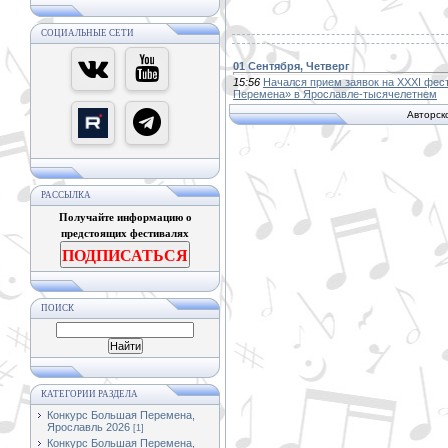
СОЦИАЛЬНЫЕ СЕТИ
01 Сентября, Четверг
15:56
Начался прием заявок на XXXI фес
Перемена» в Ярославле-тысячелетнем
Авторск
РАССЫЛКА
Получайте информацию о
предстоящих фестивалях
ПОДПИСАТЬСЯ
ПОИСК
КАТЕГОРИИ РАЗДЕЛА
Конкурс Большая Перемена,
Ярославль 2026
[1]
Конкурс Большая Перемена,