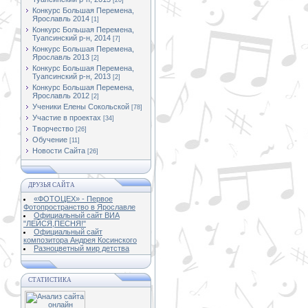
[20]
Конкурс Большая Перемена,
Ярославль 2014
[1]
Конкурс Большая Перемена,
Туапсинский р-н, 2014
[7]
Конкурс Большая Перемена,
Ярославль 2013
[2]
Конкурс Большая Перемена,
Туапсинский р-н, 2013
[2]
Конкурс Большая Перемена,
Ярославль 2012
[2]
Ученики Елены Сокольской
[78]
Участие в проектах
[34]
Творчество
[26]
Обучение
[11]
Новости Сайта
[26]
ДРУЗЬЯ САЙТА
«ФОТОЦЕХ» - Первое
Фотопространство в Ярославле
Официальный сайт ВИА
"ЛЕЙСЯ,ПЕСНЯ!"
Официальный сайт
композитора Андрея Косинского
Разноцветный мир детства
СТАТИСТИКА