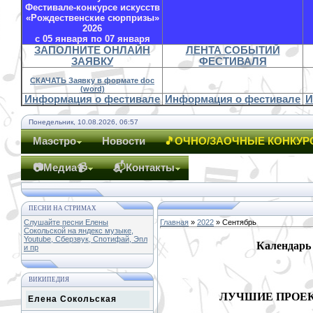
Фестивале-конкурсе искусств
«Рождественские сюрпризы»
2026
с 05 января по 07 января
ЗАПОЛНИТЕ ОНЛАЙН
ЛЕНТА СОБЫТИЙ
ЗАЯВКУ
ФЕСТИВАЛЯ
СКАЧАТЬ Заявку в формате doc
(word)
Информация о фестивале
Информация о фестивале
И
Понедельник, 10.08.2026, 06:57
Маэстро
Новости
🎵ОЧНО/ЗАОЧНЫЕ КОНКУР
📷Медиа📹
📬Контакты
ПЕСНИ НА СТРИМАХ
Слушайте песни Елены
Главная
»
2022
»
Сентябрь
Сокольской на яндекс музыке,
Youtube, Сберзвук, Спотифай, Эпл
Календарь
и пр
ВИКИПЕДИЯ
ЛУЧШИЕ ПРОЕ
Елена Сокольская