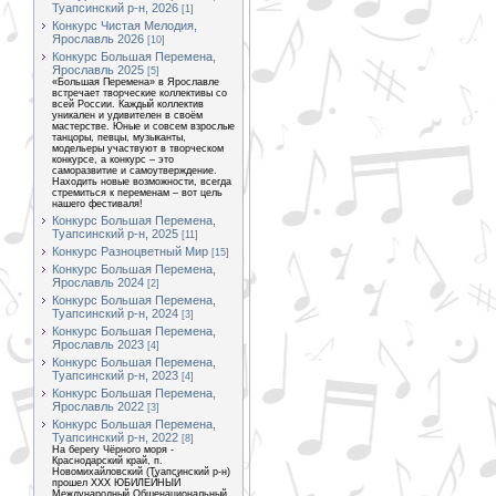
Туапсинский р-н, 2026
[1]
Конкурс Чистая Мелодия,
Ярославль 2026
[10]
Конкурс Большая Перемена,
Ярославль 2025
[5]
«Большая Перемена» в Ярославле
встречает творческие коллективы со
всей России. Каждый коллектив
уникален и удивителен в своём
мастерстве. Юные и совсем взрослые
танцоры, певцы, музыканты,
модельеры участвуют в творческом
конкурсе, а конкурс – это
саморазвитие и самоутверждение.
Находить новые возможности, всегда
стремиться к переменам – вот цель
нашего фестиваля!
Конкурс Большая Перемена,
Туапсинский р-н, 2025
[11]
Конкурс Разноцветный Мир
[15]
Конкурс Большая Перемена,
Ярославль 2024
[2]
Конкурс Большая Перемена,
Туапсинский р-н, 2024
[3]
Конкурс Большая Перемена,
Ярославль 2023
[4]
Конкурс Большая Перемена,
Туапсинский р-н, 2023
[4]
Конкурс Большая Перемена,
Ярославль 2022
[3]
Конкурс Большая Перемена,
Туапсинский р-н, 2022
[8]
На берегу Чёрного моря -
Краснодарский край, п.
Новомихайловский (Туапсинский р-н)
прошел XXX ЮБИЛЕЙНЫЙ
Международный Общенациональный