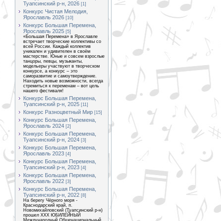
Туапсинский р-н, 2026
[1]
Конкурс Чистая Мелодия,
Ярославль 2026
[10]
Конкурс Большая Перемена,
Ярославль 2025
[5]
«Большая Перемена» в Ярославле
встречает творческие коллективы со
всей России. Каждый коллектив
уникален и удивителен в своём
мастерстве. Юные и совсем взрослые
танцоры, певцы, музыканты,
модельеры участвуют в творческом
конкурсе, а конкурс – это
саморазвитие и самоутверждение.
Находить новые возможности, всегда
стремиться к переменам – вот цель
нашего фестиваля!
Конкурс Большая Перемена,
Туапсинский р-н, 2025
[11]
Конкурс Разноцветный Мир
[15]
Конкурс Большая Перемена,
Ярославль 2024
[2]
Конкурс Большая Перемена,
Туапсинский р-н, 2024
[3]
Конкурс Большая Перемена,
Ярославль 2023
[4]
Конкурс Большая Перемена,
Туапсинский р-н, 2023
[4]
Конкурс Большая Перемена,
Ярославль 2022
[3]
Конкурс Большая Перемена,
Туапсинский р-н, 2022
[8]
На берегу Чёрного моря -
Краснодарский край, п.
Новомихайловский (Туапсинский р-н)
прошел XXX ЮБИЛЕЙНЫЙ
Международный Общенациональный