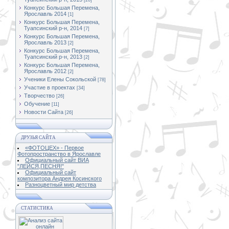
[20]
Конкурс Большая Перемена,
Ярославль 2014
[1]
Конкурс Большая Перемена,
Туапсинский р-н, 2014
[7]
Конкурс Большая Перемена,
Ярославль 2013
[2]
Конкурс Большая Перемена,
Туапсинский р-н, 2013
[2]
Конкурс Большая Перемена,
Ярославль 2012
[2]
Ученики Елены Сокольской
[78]
Участие в проектах
[34]
Творчество
[26]
Обучение
[11]
Новости Сайта
[26]
ДРУЗЬЯ САЙТА
«ФОТОЦЕХ» - Первое
Фотопространство в Ярославле
Официальный сайт ВИА
"ЛЕЙСЯ,ПЕСНЯ!"
Официальный сайт
композитора Андрея Косинского
Разноцветный мир детства
СТАТИСТИКА