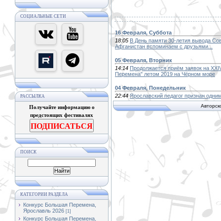
СОЦИАЛЬНЫЕ СЕТИ
16 Февраля, Суббота
18:05
В День памяти 30-летия вывода Со
Афганистан вспоминаем с друзьями...
05 Февраля, Вторник
14:14
Продолжается приём заявок на XXI
Перемена" летом 2019 на Чёрном море
04 Февраля, Понедельник
22:44
Ярославский педагог признан одни
РАССЫЛКА
Получайте информацию о
Авторск
предстоящих фестивалях
ПОДПИСАТЬСЯ
ПОИСК
КАТЕГОРИИ РАЗДЕЛА
Конкурс Большая Перемена,
Ярославль 2026
[1]
Конкурс Большая Перемена,