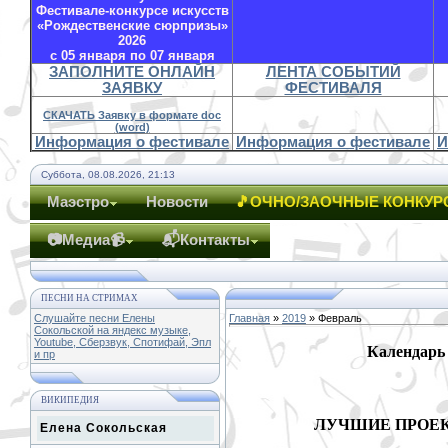
Фестивале-конкурсе искусств
«Рождественские сюрпризы»
2026
с 05 января по 07 января
ЗАПОЛНИТЕ ОНЛАЙН
ЛЕНТА СОБЫТИЙ
ЗАЯВКУ
ФЕСТИВАЛЯ
СКАЧАТЬ Заявку в формате doc
(word)
Информация о фестивале
Информация о фестивале
И
Суббота, 08.08.2026, 21:13
Маэстро
Новости
🎵ОЧНО/ЗАОЧНЫЕ КОНКУР
📷Медиа📹
📬Контакты
ПЕСНИ НА СТРИМАХ
Слушайте песни Елены
Главная
»
2019
»
Февраль
Сокольской на яндекс музыке,
Youtube, Сберзвук, Спотифай, Эпл
Календарь
и пр
ВИКИПЕДИЯ
ЛУЧШИЕ ПРОЕ
Елена Сокольская