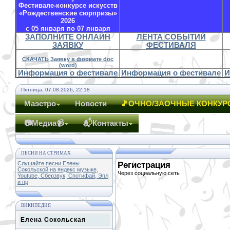
Фестивале-конкурсе искусств
«Рождественские сюрпризы»
2026
с 05 января по 07 января
ЗАПОЛНИТЕ ОНЛАЙН
ЛЕНТА СОБЫТИЙ
ЗАЯВКУ
ФЕСТИВАЛЯ
СКАЧАТЬ Заявку в формате doc
(word)
Информация о фестивале
Информация о фестивале
И
Пятница, 07.08.2026, 22:18
Маэстро
Новости
🎵ОЧНО/ЗАОЧНЫЕ КОНКУР
📷Медиа📹
📬Контакты
ПЕСНИ НА СТРИМАХ
Слушайте песни Елены
Регистрация
Сокольской на яндекс музыке,
Через социальную сеть
Youtube, Сберзвук, Спотифай, Эпл
и пр
ВИКИПЕДИЯ
Елена Сокольская