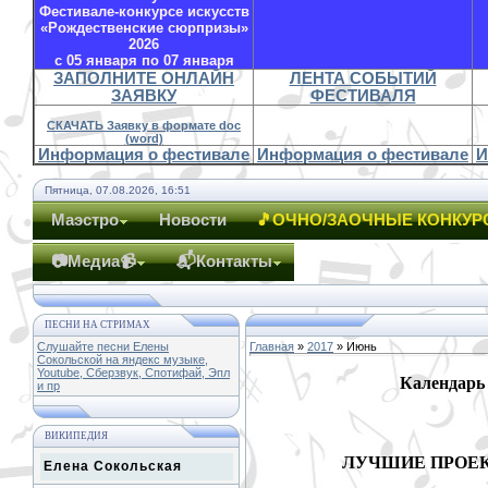
Фестивале-конкурсе искусств
«Рождественские сюрпризы»
2026
с 05 января по 07 января
ЗАПОЛНИТЕ ОНЛАЙН
ЛЕНТА СОБЫТИЙ
ЗАЯВКУ
ФЕСТИВАЛЯ
СКАЧАТЬ Заявку в формате doc
(word)
Информация о фестивале
Информация о фестивале
И
Пятница, 07.08.2026, 16:51
Маэстро
Новости
🎵ОЧНО/ЗАОЧНЫЕ КОНКУР
📷Медиа📹
📬Контакты
ПЕСНИ НА СТРИМАХ
Слушайте песни Елены
Главная
»
2017
»
Июнь
Сокольской на яндекс музыке,
Youtube, Сберзвук, Спотифай, Эпл
Календарь
и пр
ВИКИПЕДИЯ
ЛУЧШИЕ ПРОЕ
Елена Сокольская