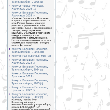
Туапсинский р-н, 2026
[1]
Конкурс Чистая Мелодия,
Ярославль 2026
[10]
Конкурс Большая Перемена,
Ярославль 2025
[5]
«Большая Перемена» в Ярославле
встречает творческие коллективы со
всей России. Каждый коллектив
уникален и удивителен в своём
мастерстве. Юные и совсем взрослые
танцоры, певцы, музыканты,
модельеры участвуют в творческом
конкурсе, а конкурс – это
саморазвитие и самоутверждение.
Находить новые возможности, всегда
стремиться к переменам – вот цель
нашего фестиваля!
Конкурс Большая Перемена,
Туапсинский р-н, 2025
[11]
Конкурс Разноцветный Мир
[15]
Конкурс Большая Перемена,
Ярославль 2024
[2]
Конкурс Большая Перемена,
Туапсинский р-н, 2024
[3]
Конкурс Большая Перемена,
Ярославль 2023
[4]
Конкурс Большая Перемена,
Туапсинский р-н, 2023
[4]
Конкурс Большая Перемена,
Ярославль 2022
[3]
Конкурс Большая Перемена,
Туапсинский р-н, 2022
[8]
На берегу Чёрного моря -
Краснодарский край, п.
Новомихайловский (Туапсинский р-н)
прошел XXX ЮБИЛЕЙНЫЙ
Международный Общенациональный