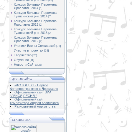
[20]
Конкурс Большая Перемена,
Ярославль 2014
[1]
Конкурс Большая Перемена,
Туапсинский р-н, 2014
[7]
Конкурс Большая Перемена,
Ярославль 2013
[2]
Конкурс Большая Перемена,
Туапсинский р-н, 2013
[2]
Конкурс Большая Перемена,
Ярославль 2012
[2]
Ученики Елены Сокольской
[78]
Участие в проектах
[34]
Творчество
[26]
Обучение
[11]
Новости Сайта
[26]
ДРУЗЬЯ САЙТА
«ФОТОЦЕХ» - Первое
Фотопространство в Ярославле
Официальный сайт ВИА
"ЛЕЙСЯ,ПЕСНЯ!"
Официальный сайт
композитора Андрея Косинского
Разноцветный мир детства
СТАТИСТИКА