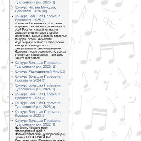
Туапсинский р-н, 2026
[1]
Конкурс Чистая Мелодия,
Ярославль 2026
[10]
Конкурс Большая Перемена,
Ярославль 2025
[5]
«Большая Перемена» в Ярославле
встречает творческие коллективы со
всей России. Каждый коллектив
уникален и удивителен в своём
мастерстве. Юные и совсем взрослые
танцоры, певцы, музыканты,
модельеры участвуют в творческом
конкурсе, а конкурс – это
саморазвитие и самоутверждение.
Находить новые возможности, всегда
стремиться к переменам – вот цель
нашего фестиваля!
Конкурс Большая Перемена,
Туапсинский р-н, 2025
[11]
Конкурс Разноцветный Мир
[15]
Конкурс Большая Перемена,
Ярославль 2024
[2]
Конкурс Большая Перемена,
Туапсинский р-н, 2024
[3]
Конкурс Большая Перемена,
Ярославль 2023
[4]
Конкурс Большая Перемена,
Туапсинский р-н, 2023
[4]
Конкурс Большая Перемена,
Ярославль 2022
[3]
Конкурс Большая Перемена,
Туапсинский р-н, 2022
[8]
На берегу Чёрного моря -
Краснодарский край, п.
Новомихайловский (Туапсинский р-н)
прошел XXX ЮБИЛЕЙНЫЙ
Международный Общенациональный