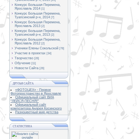
[20]
Конкурс Большая Перемена,
Ярославль 2014
[1]
Конкурс Большая Перемена,
Туапсинский р-н, 2014
[7]
Конкурс Большая Перемена,
Ярославль 2013
[2]
Конкурс Большая Перемена,
Туапсинский р-н, 2013
[2]
Конкурс Большая Перемена,
Ярославль 2012
[2]
Ученики Елены Сокольской
[78]
Участие в проектах
[34]
Творчество
[26]
Обучение
[11]
Новости Сайта
[26]
ДРУЗЬЯ САЙТА
«ФОТОЦЕХ» - Первое
Фотопространство в Ярославле
Официальный сайт ВИА
"ЛЕЙСЯ,ПЕСНЯ!"
Официальный сайт
композитора Андрея Косинского
Разноцветный мир детства
СТАТИСТИКА