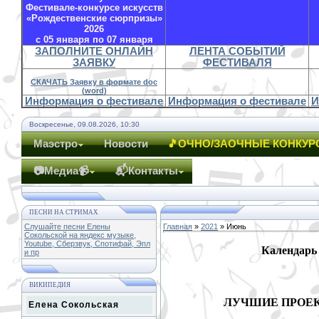
Фестивале-конкурсе искусств
«Рождественские сюрпризы»
2026
с 05 января по 07 января
ЗАПОЛНИТЕ ОНЛАЙН
ЛЕНТА СОБЫТИЙ
ЗАЯВКУ
ФЕСТИВАЛЯ
СКАЧАТЬ Заявку в формате doc
(word)
Информация о фестивале
Информация о фестивале
И
Воскресенье, 09.08.2026, 10:30
Маэстро
Новости
🎵ОЧНО/ЗАОЧНЫЕ КОНКУР
📷Медиа📹
📬Контакты
ПЕСНИ НА СТРИМАХ
Слушайте песни Елены
Главная
»
2021
»
Июнь
Сокольской на яндекс музыке,
Youtube, Сберзвук, Спотифай, Эпл
Календарь
и пр
ВИКИПЕДИЯ
ЛУЧШИЕ ПРОЕ
Елена Сокольская