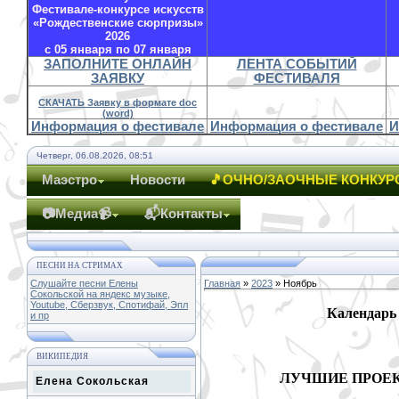
Фестивале-конкурсе искусств
«Рождественские сюрпризы»
2026
с 05 января по 07 января
ЗАПОЛНИТЕ ОНЛАЙН
ЛЕНТА СОБЫТИЙ
ЗАЯВКУ
ФЕСТИВАЛЯ
СКАЧАТЬ Заявку в формате doc
(word)
Информация о фестивале
Информация о фестивале
И
Четверг, 06.08.2026, 08:51
Маэстро
Новости
🎵ОЧНО/ЗАОЧНЫЕ КОНКУР
📷Медиа📹
📬Контакты
ПЕСНИ НА СТРИМАХ
Слушайте песни Елены
Главная
»
2023
»
Ноябрь
Сокольской на яндекс музыке,
Youtube, Сберзвук, Спотифай, Эпл
Календарь
и пр
ВИКИПЕДИЯ
ЛУЧШИЕ ПРОЕ
Елена Сокольская