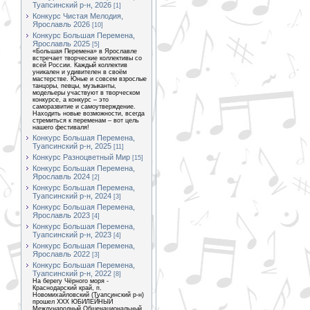
Туапсинский р-н, 2026
[1]
Конкурс Чистая Мелодия,
Ярославль 2026
[10]
Конкурс Большая Перемена,
Ярославль 2025
[5]
«Большая Перемена» в Ярославле
встречает творческие коллективы со
всей России. Каждый коллектив
уникален и удивителен в своём
мастерстве. Юные и совсем взрослые
танцоры, певцы, музыканты,
модельеры участвуют в творческом
конкурсе, а конкурс – это
саморазвитие и самоутверждение.
Находить новые возможности, всегда
стремиться к переменам – вот цель
нашего фестиваля!
Конкурс Большая Перемена,
Туапсинский р-н, 2025
[11]
Конкурс Разноцветный Мир
[15]
Конкурс Большая Перемена,
Ярославль 2024
[2]
Конкурс Большая Перемена,
Туапсинский р-н, 2024
[3]
Конкурс Большая Перемена,
Ярославль 2023
[4]
Конкурс Большая Перемена,
Туапсинский р-н, 2023
[4]
Конкурс Большая Перемена,
Ярославль 2022
[3]
Конкурс Большая Перемена,
Туапсинский р-н, 2022
[8]
На берегу Чёрного моря -
Краснодарский край, п.
Новомихайловский (Туапсинский р-н)
прошел XXX ЮБИЛЕЙНЫЙ
Международный Общенациональный