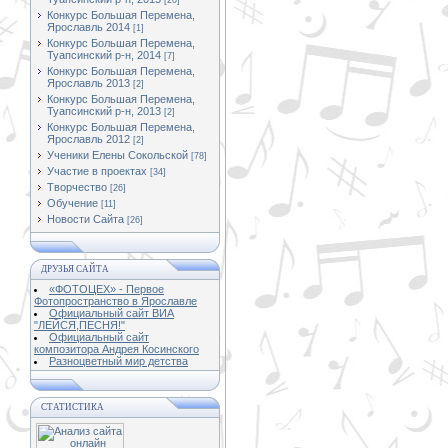
[20]
Конкурс Большая Перемена,
Ярославль 2014
[1]
Конкурс Большая Перемена,
Туапсинский р-н, 2014
[7]
Конкурс Большая Перемена,
Ярославль 2013
[2]
Конкурс Большая Перемена,
Туапсинский р-н, 2013
[2]
Конкурс Большая Перемена,
Ярославль 2012
[2]
Ученики Елены Сокольской
[78]
Участие в проектах
[34]
Творчество
[26]
Обучение
[11]
Новости Сайта
[26]
ДРУЗЬЯ САЙТА
«ФОТОЦЕХ» - Первое
Фотопространство в Ярославле
Официальный сайт ВИА
"ЛЕЙСЯ,ПЕСНЯ!"
Официальный сайт
композитора Андрея Косинского
Разноцветный мир детства
СТАТИСТИКА