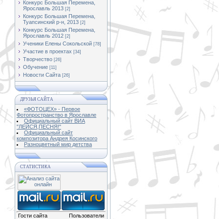
Конкурс Большая Перемена,
Ярославль 2013
[2]
Конкурс Большая Перемена,
Туапсинский р-н, 2013
[2]
Конкурс Большая Перемена,
Ярославль 2012
[2]
Ученики Елены Сокольской
[78]
Участие в проектах
[34]
Творчество
[26]
Обучение
[11]
Новости Сайта
[26]
ДРУЗЬЯ САЙТА
«ФОТОЦЕХ» - Первое
Фотопространство в Ярославле
Официальный сайт ВИА
"ЛЕЙСЯ,ПЕСНЯ!"
Официальный сайт
композитора Андрея Косинского
Разноцветный мир детства
СТАТИСТИКА
Гости сайта
Пользователи