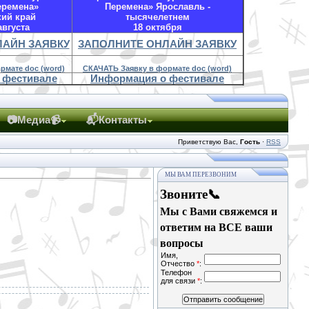
еремена»
Перемена» Ярославль -
кий край
тысячелетнем
августа
18 октября
ЛАЙН ЗАЯВКУ
ЗАПОЛНИТЕ ОНЛАЙН ЗАЯВКУ
рмате doc (word)
СКАЧАТЬ Заявку в формате doc (word)
 фестивале
Информация о фестивале
📷Медиа📹
📬Контакты
Приветствую Вас
,
Гость
·
RSS
МЫ ВАМ ПЕРЕЗВОНИМ
Звоните📞
Мы с Вами свяжемся и
ответим на ВСЕ ваши
вопросы
Имя,
Отчество
*
:
Телефон
для связи
*
: