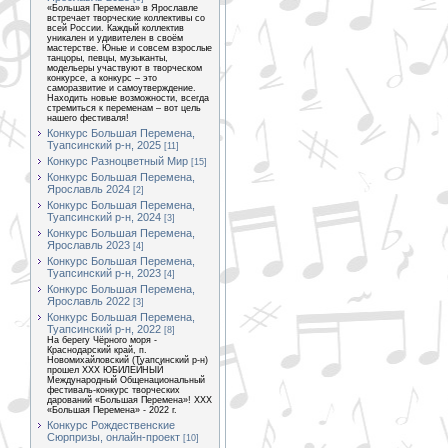
«Большая Перемена» в Ярославле
встречает творческие коллективы со
всей России. Каждый коллектив
уникален и удивителен в своём
мастерстве. Юные и совсем взрослые
танцоры, певцы, музыканты,
модельеры участвуют в творческом
конкурсе, а конкурс – это
саморазвитие и самоутверждение.
Находить новые возможности, всегда
стремиться к переменам – вот цель
нашего фестиваля!
Конкурс Большая Перемена,
Туапсинский р-н, 2025
[11]
Конкурс Разноцветный Мир
[15]
Конкурс Большая Перемена,
Ярославль 2024
[2]
Конкурс Большая Перемена,
Туапсинский р-н, 2024
[3]
Конкурс Большая Перемена,
Ярославль 2023
[4]
Конкурс Большая Перемена,
Туапсинский р-н, 2023
[4]
Конкурс Большая Перемена,
Ярославль 2022
[3]
Конкурс Большая Перемена,
Туапсинский р-н, 2022
[8]
На берегу Чёрного моря -
Краснодарский край, п.
Новомихайловский (Туапсинский р-н)
прошел XXX ЮБИЛЕЙНЫЙ
Международный Общенациональный
фестиваль-конкурс творческих
дарований «Большая Перемена»! XXX
«Большая Перемена» - 2022 г.
Конкурс Рождественские
Сюрпризы, онлайн-проект
[10]