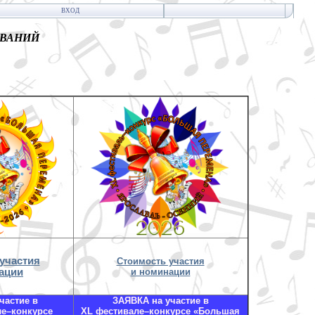
ВХОД
ОВАНИЙ
участия
Стоимость участия
ации
и номинации
частие в
ЗАЯВКА на участие в
ле–конкурсе
XL фестивале–конкурсе «Большая