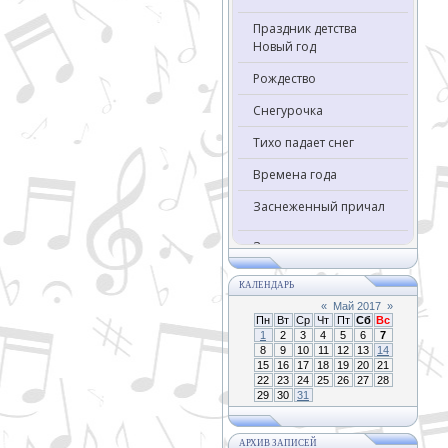
Праздник детства
Новый год
Рождество
Снегурочка
Тихо падает снег
Времена года
Заснеженный причал
Зимняя сказка
КАЛЕНДАРЬ
«
Май 2017
»
Пн
Вт
Ср
Чт
Пт
Сб
Вс
1
2
3
4
5
6
7
8
9
10
11
12
13
14
15
16
17
18
19
20
21
22
23
24
25
26
27
28
29
30
31
АРХИВ ЗАПИСЕЙ