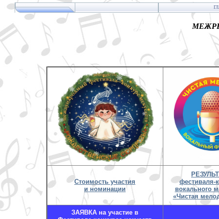
Г
МЕЖРЕ
РЕЗУЛЬ
Стоимость участия
фестиваля-
и номинации
вокального м
«Чистая мелод
ЗАЯВКА на участие в