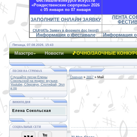
Фестивале-конкурсе искусств
«Рождественские сюрпризы» 2026
с 05 января по 07 января
ЛЕНТА С
ЗАПОЛНИТЕ ОНЛАЙН ЗАЯВКУ
ФЕСТИ
СКАЧАТЬ Заявку в формате doc (word)
Информация о фестивале
Информация о
Пятница, 07.08.2026, 15:43
Маэстро
Новости
🎵ОЧНО/ЗАОЧНЫЕ КОНКУР
ПЕСНИ НА СТРИМАХ
Слушайте песни Елены
Главная
»
2017
»
Май
Сокольской на яндекс музыке,
Youtube, Сберзвук, Спотифай, Эпл
и пр
ВИКИПЕДИЯ
Елена Сокольская
СОЦИАЛЬНЫЕ СЕТИ