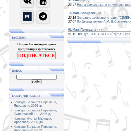
31 Мая, Среда
23:47
Елена Сокольская и ее ученики пр
14 Мая, Воскресенье
22:18
Эстрадно-джазовая студия "СЕЛЕНА
22:07
Во Дворце имени А.М. Добрынина с
01 Мая, Понедельник
21:11
ПРОДОЛЖАЕТСЯ ПРИЁМ ЗАЯВОК 
РАССЫЛКА
Получайте информацию о
предстоящих фестивалях
ПОДПИСАТЬСЯ
ПОИСК
КАТЕГОРИИ РАЗДЕЛА
Конкурс Большая Перемена,
Ярославль 2026
[1]
Конкурс Большая Перемена,
Туапсинский р-н, 2026
[1]
Конкурс Чистая Мелодия,
Ярославль 2026
[10]
Конкурс Большая Перемена,
Ярославль 2025
[5]