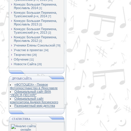
[20]
Конкурс Большая Перемена,
Ярославль 2014
[1]
Конкурс Большая Перемена,
Туапсинский р-н, 2014
[7]
Конкурс Большая Перемена,
Ярославль 2013
[2]
Конкурс Большая Перемена,
Туапсинский р-н, 2013
[2]
Конкурс Большая Перемена,
Ярославль 2012
[2]
Ученики Елены Сокольской
[78]
Участие в проектах
[34]
Творчество
[26]
Обучение
[11]
Новости Сайта
[26]
ДРУЗЬЯ САЙТА
«ФОТОЦЕХ» - Первое
Фотопространство в Ярославле
Официальный сайт ВИА
"ЛЕЙСЯ,ПЕСНЯ!"
Официальный сайт
композитора Андрея Косинского
Разноцветный мир детства
СТАТИСТИКА