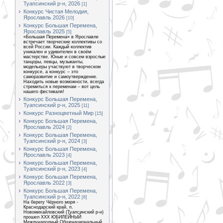
Туапсинский р-н, 2026
[1]
Конкурс Чистая Мелодия,
Ярославль 2026
[10]
Конкурс Большая Перемена,
Ярославль 2025
[5]
«Большая Перемена» в Ярославле
встречает творческие коллективы со
всей России. Каждый коллектив
уникален и удивителен в своём
мастерстве. Юные и совсем взрослые
танцоры, певцы, музыканты,
модельеры участвуют в творческом
конкурсе, а конкурс – это
саморазвитие и самоутверждение.
Находить новые возможности, всегда
стремиться к переменам – вот цель
нашего фестиваля!
Конкурс Большая Перемена,
Туапсинский р-н, 2025
[11]
Конкурс Разноцветный Мир
[15]
Конкурс Большая Перемена,
Ярославль 2024
[2]
Конкурс Большая Перемена,
Туапсинский р-н, 2024
[3]
Конкурс Большая Перемена,
Ярославль 2023
[4]
Конкурс Большая Перемена,
Туапсинский р-н, 2023
[4]
Конкурс Большая Перемена,
Ярославль 2022
[3]
Конкурс Большая Перемена,
Туапсинский р-н, 2022
[8]
На берегу Чёрного моря -
Краснодарский край, п.
Новомихайловский (Туапсинский р-н)
прошел XXX ЮБИЛЕЙНЫЙ
Международный Общенациональный