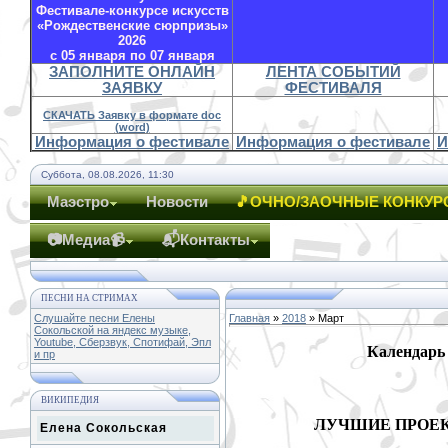
Фестивале-конкурсе искусств
«Рождественские сюрпризы»
2026
с 05 января по 07 января
ЗАПОЛНИТЕ ОНЛАЙН
ЛЕНТА СОБЫТИЙ
ЗАЯВКУ
ФЕСТИВАЛЯ
СКАЧАТЬ Заявку в формате doc
(word)
Информация о фестивале
Информация о фестивале
И
Суббота, 08.08.2026, 11:30
Маэстро
Новости
🎵ОЧНО/ЗАОЧНЫЕ КОНКУР
📷Медиа📹
📬Контакты
ПЕСНИ НА СТРИМАХ
Слушайте песни Елены
Главная
»
2018
»
Март
Сокольской на яндекс музыке,
Youtube, Сберзвук, Спотифай, Эпл
Календарь
и пр
ВИКИПЕДИЯ
ЛУЧШИЕ ПРОЕ
Елена Сокольская