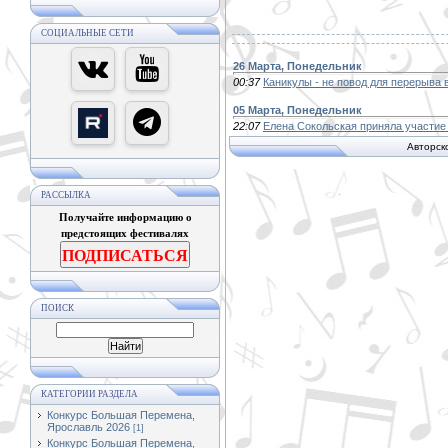
СОЦИАЛЬНЫЕ СЕТИ
26 Марта, Понедельник
00:37
Каникулы - не повод для перерыва
05 Марта, Понедельник
22:07
Елена Сокольская приняла участие 
Авторск
РАССЫЛКА
Получайте информацию о
предстоящих фестивалях
ПОДПИСАТЬСЯ
ПОИСК
КАТЕГОРИИ РАЗДЕЛА
Конкурс Большая Перемена,
Ярославль 2026
[1]
Конкурс Большая Перемена,