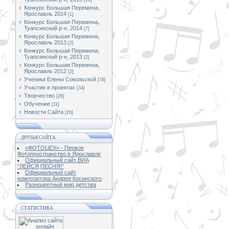
[20]
Конкурс Большая Перемена,
Ярославль 2014
[1]
Конкурс Большая Перемена,
Туапсинский р-н, 2014
[7]
Конкурс Большая Перемена,
Ярославль 2013
[2]
Конкурс Большая Перемена,
Туапсинский р-н, 2013
[2]
Конкурс Большая Перемена,
Ярославль 2012
[2]
Ученики Елены Сокольской
[78]
Участие в проектах
[34]
Творчество
[26]
Обучение
[11]
Новости Сайта
[26]
ДРУЗЬЯ САЙТА
«ФОТОЦЕХ» - Первое
Фотопространство в Ярославле
Официальный сайт ВИА
"ЛЕЙСЯ,ПЕСНЯ!"
Официальный сайт
композитора Андрея Косинского
Разноцветный мир детства
СТАТИСТИКА