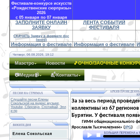
Фестивале-конкурсе искусств
«Рождественские сюрпризы»
2026
с 05 января по 07 января
ЗАПОЛНИТЕ ОНЛАЙН
ЛЕНТА СОБЫТИЙ
ЗАЯВКУ
ФЕСТИВАЛЯ
СКАЧАТЬ Заявку в формате doc
(word)
Информация о фестивале
Информация о фестивале
И
Четверг, 06.08.2026, 19:12
Маэстро
Новости
🎵ОЧНО/ЗАОЧНЫЕ КОНКУР
📷Медиа📹
📬Контакты
АРХИВ ПРОВЕДЕННЫ
ПЕСНИ НА СТРИМАХ
К
Слушайте песни Елены
За за весь период проведе
Сокольской на яндекс музыке,
Youtube, Сберзвук, Спотифай, Эпл
коллективы из 67 регионов
и пр
Бурятии. У фестиваля появи
ГИМН общенационального фести
ВИКИПЕДИЯ
Ярославле Тысячелетнем» (
JPG
)
Елена Сокольская