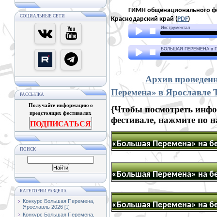
ГИМН общенационального фести
СОЦИАЛЬНЫЕ СЕТИ
Краснодарский край (
PDF
)
Архив проведен
Перемена» в Ярославле 
РАССЫЛКА
Получайте информацию о
{Чтобы посмотреть инф
предстоящих фестивалях
фестивале, нажмите по 
ПОДПИСАТЬСЯ
ПОИСК
КАТЕГОРИИ РАЗДЕЛА
Конкурс Большая Перемена,
Ярославль 2026
[1]
Конкурс Большая Перемена,