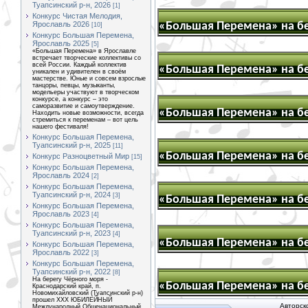
Туапсинский р-н, 2026
[1]
Конкурс Чистая Мелодия,
Ярославль 2026
[10]
Конкурс Большая Перемена,
Ярославль 2025
[5]
«Большая Перемена» в Ярославле
встречает творческие коллективы со
всей России. Каждый коллектив
уникален и удивителен в своём
мастерстве. Юные и совсем взрослые
танцоры, певцы, музыканты,
модельеры участвуют в творческом
конкурсе, а конкурс – это
саморазвитие и самоутверждение.
Находить новые возможности, всегда
стремиться к переменам – вот цель
нашего фестиваля!
Конкурс Большая Перемена,
Туапсинский р-н, 2025
[11]
Конкурс Разноцветный Мир
[15]
Конкурс Большая Перемена,
Ярославль 2024
[2]
Конкурс Большая Перемена,
Туапсинский р-н, 2024
[3]
Конкурс Большая Перемена,
Ярославль 2023
[4]
Конкурс Большая Перемена,
Туапсинский р-н, 2023
[4]
Конкурс Большая Перемена,
Ярославль 2022
[3]
Конкурс Большая Перемена,
Туапсинский р-н, 2022
[8]
На берегу Чёрного моря -
Краснодарский край, п.
Новомихайловский (Туапсинский р-н)
прошел XXX ЮБИЛЕЙНЫЙ
Авторск
Международный Общенациональный