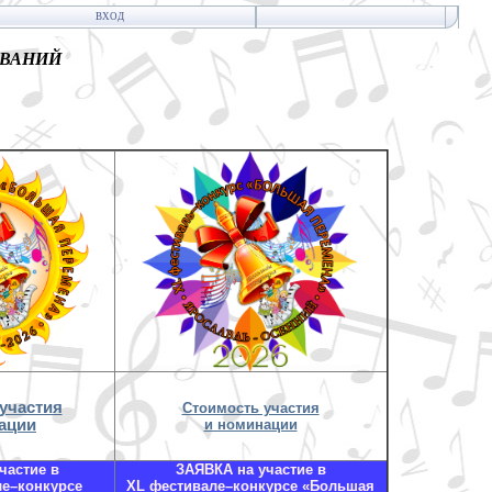
ВХОД
ОВАНИЙ
участия
Стоимость участия
ации
и номинации
частие в
ЗАЯВКА на участие в
ле–конкурсе
XL фестивале–конкурсе «Большая