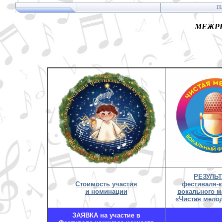
Г
МЕЖРЕ
РЕЗУЛЬ
Стоимость участия
фестиваля-
и номинации
вокального м
«Чистая мелод
ЗАЯВКА на участие в