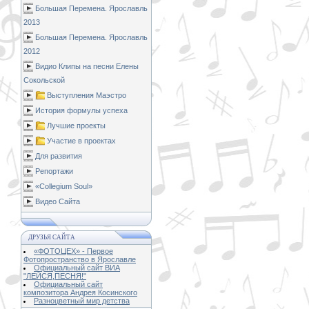
Большая Перемена. Ярославль
2013
Большая Перемена. Ярославль
2012
Видио Клипы на песни Елены
Сокольской
Выступления Маэстро
История формулы успеха
Лучшие проекты
Участие в проектах
Для развития
Репортажи
«Collegium Soul»
Видео Сайта
ДРУЗЬЯ САЙТА
«ФОТОЦЕХ» - Первое
Фотопространство в Ярославле
Официальный сайт ВИА
"ЛЕЙСЯ,ПЕСНЯ!"
Официальный сайт
композитора Андрея Косинского
Разноцветный мир детства