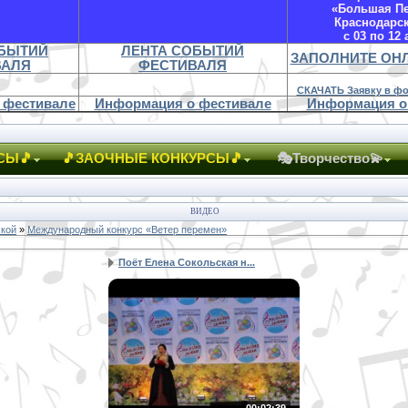
«Большая П
Краснодарс
с 03 по 12 
ОБЫТИЙ
ЛЕНТА СОБЫТИЙ
ЗАПОЛНИТЕ ОН
ВАЛЯ
ФЕСТИВАЛЯ
СКАЧАТЬ Заявку в фо
 фестивале
Информация о фестивале
Информация о
СЫ🎵
🎵ЗАОЧНЫЕ КОНКУРСЫ🎵
🎭Творчество💫
ВИДЕО
ской
»
Международный конкурс «Ветер перемен»
Поёт Елена Сокольская н...