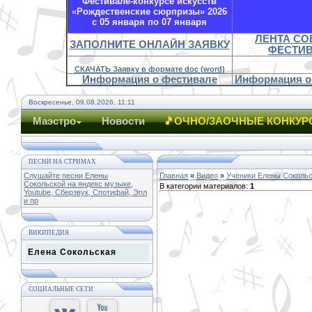
Фестивале-конкурсе искусств
«Рождественские сюрпризы» 2026
с 05 января по 07 января
ЛЕНТА С
ЗАПОЛНИТЕ ОНЛАЙН ЗАЯВКУ
ФЕСТИ
СКАЧАТЬ Заявку в формате doc (word)
Информация о фестивале
Информация о
Воскресенье, 09.08.2026, 11:11
Маэстро
Новости
🎵ОЧНО/ЗАОЧНЫЕ КОНКУР
ПЕСНИ НА СТРИМАХ
Слушайте песни Елены
Главная
»
Видео
»
Ученики Елены Соколь
Сокольской на яндекс музыке,
В категории материалов
:
1
Youtube, Сберзвук, Спотифай, Эпл
и пр
ВИКИПЕДИЯ
Елена Сокольская
СОЦИАЛЬНЫЕ СЕТИ