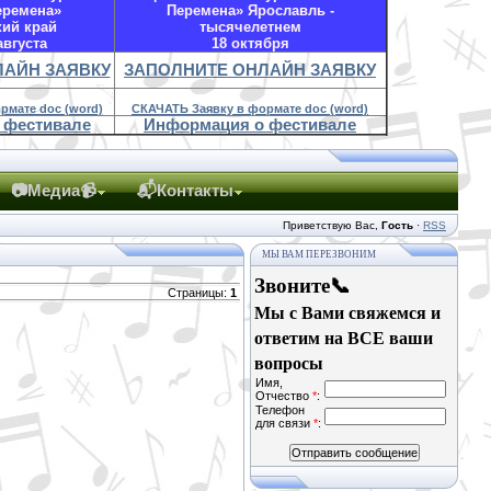
еремена»
Перемена» Ярославль -
кий край
тысячелетнем
августа
18 октября
ЛАЙН ЗАЯВКУ
ЗАПОЛНИТЕ ОНЛАЙН ЗАЯВКУ
рмате doc (word)
СКАЧАТЬ Заявку в формате doc (word)
 фестивале
Информация о фестивале
📷Медиа📹
📬Контакты
Приветствую Вас
,
Гость
·
RSS
МЫ ВАМ ПЕРЕЗВОНИМ
Звоните📞
Страницы
:
1
Мы с Вами свяжемся и
ответим на ВСЕ ваши
вопросы
Имя,
Отчество
*
:
Телефон
для связи
*
: