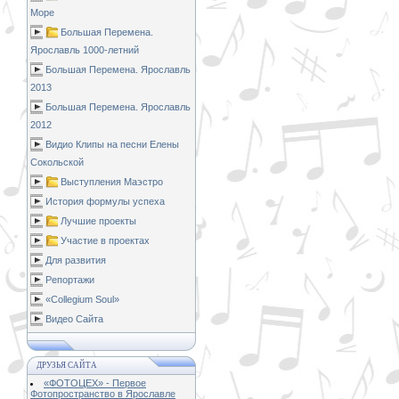
Море
Большая Перемена.
Ярославль 1000-летний
Большая Перемена. Ярославль
2013
Большая Перемена. Ярославль
2012
Видио Клипы на песни Елены
Сокольской
Выступления Маэстро
История формулы успеха
Лучшие проекты
Участие в проектах
Для развития
Репортажи
«Collegium Soul»
Видео Сайта
ДРУЗЬЯ САЙТА
«ФОТОЦЕХ» - Первое
Фотопространство в Ярославле