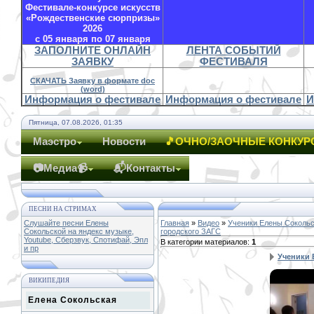
Фестивале-конкурсе искусств
«Рождественские сюрпризы»
2026
с 05 января по 07 января
ЗАПОЛНИТЕ ОНЛАЙН
ЛЕНТА СОБЫТИЙ
ЗАЯВКУ
ФЕСТИВАЛЯ
СКАЧАТЬ Заявку в формате doc
(word)
Информация о фестивале
Информация о фестивале
И
Пятница, 07.08.2026, 01:35
Маэстро
Новости
🎵ОЧНО/ЗАОЧНЫЕ КОНКУР
📷Медиа📹
📬Контакты
ПЕСНИ НА СТРИМАХ
Слушайте песни Елены
Главная
»
Видео
»
Ученики Елены Соколь
Сокольской на яндекс музыке,
городского ЗАГС
Youtube, Сберзвук, Спотифай, Эпл
В категории материалов
:
1
и пр
Ученики 
ВИКИПЕДИЯ
Елена Сокольская