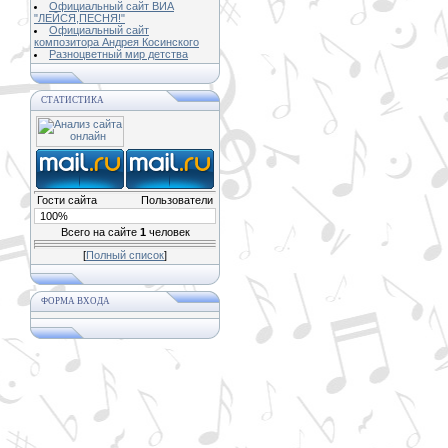
Официальный сайт ВИА
"ЛЕЙСЯ,ПЕСНЯ!"
Официальный сайт
композитора Андрея Косинского
Разноцветный мир детства
СТАТИСТИКА
Гости сайта
Пользователи
100%
Всего на сайте
1
человек
[
Полный список
]
ФОРМА ВХОДА