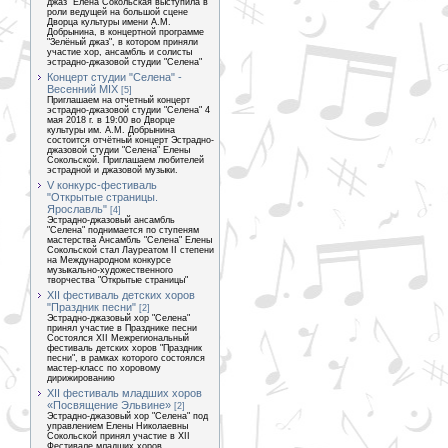
джаз" Елена Сокольская выступила в
роли ведущей на большой сцене
Дворца культуры имени А.М.
Добрынина, в концертной программе
"Зелёный джаз", в котором приняли
участие хор, ансамбль и солисты
эстрадно-джазовой студии "Селена"
Концерт студии "Селена" -
Весенний MIX
[5]
Приглашаем на отчетный концерт
эстрадно-джазовой студии "Селена" 4
мая 2018 г. в 19:00 во Дворце
культуры им. А.М. Добрынина
состоится отчётный концерт Эстрадно-
джазовой студии "Селена" Елены
Сокольской. Приглашаем любителей
эстрадной и джазовой музыки.
V конкурс-фестиваль
"Открытые страницы.
Ярославль"
[4]
Эстрадно-джазовый ансамбль
"Селена" поднимается по ступеням
мастерства Ансамбль "Селена" Елены
Сокольской стал Лауреатом II степени
на Международном конкурсе
музыкально-художественного
творчества "Открытые страницы"
XII фестиваль детских хоров
"Праздник песни"
[2]
Эстрадно-джазовый хор "Селена"
принял участие в Празднике песни
Состоялся XII Межрегиональный
фестиваль детских хоров "Праздник
песни", в рамках которого состоялся
мастер-класс по хоровому
дирижированию
ХII фестиваль младших хоров
«Посвящение Эльвине»
[2]
Эстрадно-джазовый хор "Селена" под
управлением Елены Николаевны
Сокольской принял участие в XII
Фестивале младших хоров