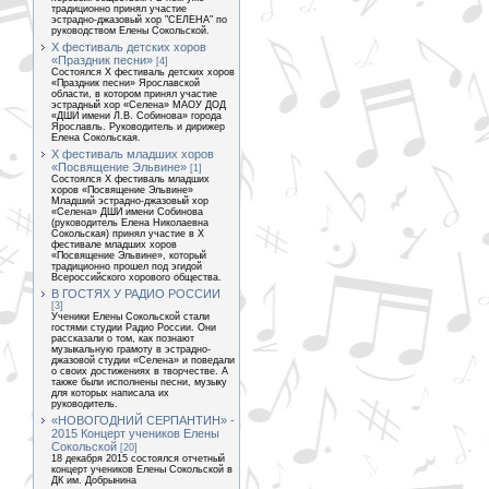
традиционно принял участие
эстрадно-джазовый хор "СЕЛЕНА" по
руководством Елены Сокольской.
Х фестиваль детских хоров
«Праздник песни»
[4]
Состоялся Х фестиваль детских хоров
«Праздник песни» Ярославской
области, в котором принял участие
эстрадный хор «Селена» МАОУ ДОД
«ДШИ имени Л.В. Собинова» города
Ярославль. Руководитель и дирижер
Елена Сокольская.
Х фестиваль младших хоров
«Посвящение Эльвине»
[1]
Состоялся Х фестиваль младших
хоров «Посвящение Эльвине»
Младший эстрадно-джазовый хор
«Селена» ДШИ имени Собинова
(руководитель Елена Николаевна
Сокольская) принял участие в X
фестивале младших хоров
«Посвящение Эльвине», который
традиционно прошел под эгидой
Всероссийского хорового общества.
В ГОСТЯХ У РАДИО РОССИИ
[3]
Ученики Елены Сокольской стали
гостями студии Радио России. Они
рассказали о том, как познают
музыкальную грамоту в эстрадно-
джазовой студии «Селена» и поведали
о своих достижениях в творчестве. А
также были исполнены песни, музыку
для которых написала их
руководитель.
«НОВОГОДНИЙ СЕРПАНТИН» -
2015 Концерт учеников Елены
Сокольской
[20]
18 декабря 2015 состоялся отчетный
концерт учеников Елены Сокольской в
ДК им. Добрынина