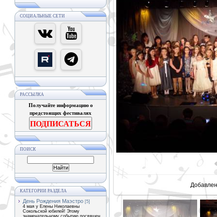
СОЦИАЛЬНЫЕ СЕТИ
РАССЫЛКА
Получайте информацию о
предстоящих фестивалях
ПОДПИСАТЬСЯ
ПОИСК
В реально
Добавле
КАТЕГОРИИ РАЗДЕЛА
День Рождения Маэстро
[5]
4 мая у Елены Николаевны
Сокольской юбилей! Этому
знаменательному событию посвящен