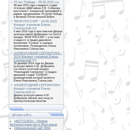
70 лет Победы - 09.05.2015
[11]
09 мая 2015 года учащиеся студии
«Селена» ДШИ имени Л.В. Собинова
выступили с концертной программой в
рамках празднования 70-летия Победы
в Великой Отечественной Войне.
"МОЯ РОССИЯ" - 04.05.2015
Концерт учеников Елены
Сокольской
[22]
4 мая 2014 года в ярославском Дворце
культуры имени Добрынина состоится
концерт "МОЯ РОССИЯ" с участием
учащихся эстрадно-джазового
коллектива "Селена" и хоровых
коллективов. Руководитель Елена
Николаевна Сокольская.
«НОВОГОДНИЙ СЕРПАНТИН» -
2014 Концерт учеников Елены
Сокольской
[25]
19 декабря 2014 года во Дворце
культуры имени А.М. Добрынина
состоялся отчетный концерт
"Новогодний Серпантин" эстрадно-
джазовой студии "СЕЛЕНА",
руководителем которой является
Елена Николаевна Сокольская
«НОВОГОДНИЙ СЕРПАНТИН»
Концерт учеников Елены
Сокольской
[2]
Дворец культуры имени А.М.
Добрынина (малый зал) вход по
пригласительным билетам
ДРУЗЬЯ САЙТА
«ФОТОЦЕХ» - Первое
Фотопространство в Ярославле
Официальный сайт ВИА