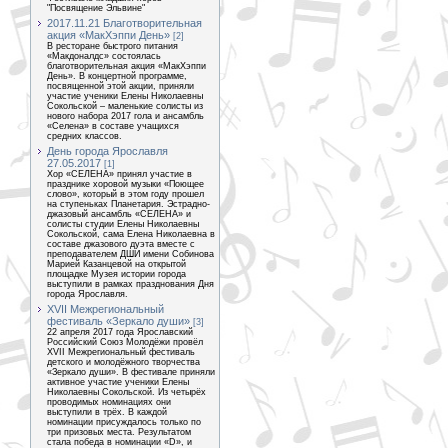
"Посвящение Эльвине"
2017.11.21 Благотворительная
акция «МакХэппи День»
[2]
В ресторане быстрого питания
«Макдоналдс» состоялась
благотворительная акция «МакХэппи
День». В концертной программе,
посвященной этой акции, приняли
участие ученики Елены Николаевны
Сокольской – маленькие солисты из
нового набора 2017 гола и ансамбль
«Селена» в составе учащихся
средних классов.
День города Ярославля
27.05.2017
[1]
Хор «СЕЛЕНА» принял участие в
празднике хоровой музыки «Поющее
слово», который в этом году прошел
на ступеньках Планетария. Эстрадно-
джазовый ансамбль «СЕЛЕНА» и
солисты студии Елены Николаевны
Сокольской, сама Елена Николаевна в
составе джазового дуэта вместе с
преподавателем ДШИ имени Собинова
Марией Казанцевой на открытой
площадке Музея истории города
выступили в рамках празднования Дня
города Ярославля.
XVII Межрегиональный
фестиваль «Зеркало души»
[3]
22 апреля 2017 года Ярославский
Российский Союз Молодёжи провёл
XVII Межрегиональный фестиваль
детского и молодёжного творчества
«Зеркало души». В фестивале приняли
активное участие ученики Елены
Николаевны Сокольской. Из четырёх
проводимых номинациях они
выступили в трёх. В каждой
номинации присуждалось только по
три призовых места. Результатом
стала победа в номинации «D», и