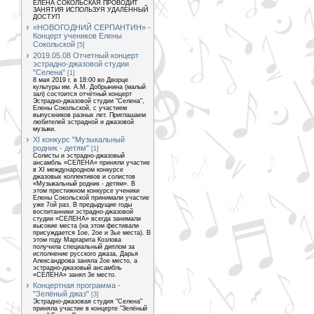
ЕЛЕНА СОКОЛЬСКАЯ ПРОВОДИТ
ЗАНЯТИЯ ИСПОЛЬЗУЯ УДАЛЕННЫЙ
ДОСТУП
«НОВОГОДНИЙ СЕРПАНТИН» -
Концерт учеников Елены
Сокольской
[5]
2019.05.08 Отчетный концерт
эстрадно-джазовой студии
"Селена"
[1]
8 мая 2019 г. в 18:00 во Дворце
культуры им. А.М. Добрынина (малый
зал) состоится отчётный концерт
Эстрадно-джазовой студии "Селена",
Елены Сокольской, с участием
выпускников разных лет. Приглашаем
любителей эстрадной и джазовой
музыки.
XI конкурс "Музыкальный
родник - детям"
[1]
Солисты и эстрадно-джазовый
ансамбль «СЕЛЕНА» приняли участие
в XI международном конкурсе
джазовых коллективов и солистов
«Музыкальный родник - детям». В
этом престижном конкурсе ученики
Елены Сокольской принимали участие
уже 7ой раз. В предыдущие годы
воспитанники эстрадно-джазовой
студии «СЕЛЕНА» всегда занимали
высокие места (на этом фестивали
присуждается 1ое, 2ое и 3ье места). В
этом году Маргарита Козлова
получила специальный диплом за
исполнение русского джаза, Дарья
Александрова заняла 2ое место, а
эстрадно-джазовый ансамбль
«СЕЛЕНА» занял 3е место.
Концертная программа -
"Зелёный джаз"
[3]
Эстрадно-джазовая студия "Селена"
приняла участие в концерте "Зелёный