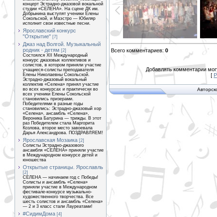
концерт Эстрадно-джазовой вокальной
студии «СЕЛЕНА». На сцене ДК им.
Добрынина выступят ученики Елены
Сокольской, и Маэстро — Юбиляр
исполнит свои известные песни.
Ярославский конкурс
"Открытие"
[7]
Джаз над Волгой. Музыкальный
родник - детям
Всего комментариев
:
0
[2]
Состоялся XII Международный
конкурс джазовых коллективов и
солистов, в котором приняли участие
Добавлять комментарии могу
учащиеся-солисты преподавателя
Елены Николаевны Сокольской.
[
Р
Эстрадно-джазовый вокальный
коллектив «Селена» принял участие
во всех конкурсах и практически во
Авторск
всех ученики Елены Сокольской
становились призерами.
Победителями в разные годы
становились: Эстрадно-джазовый хор
«Селена», ансамбль «Селена»,
Вероника Батурина — трижды. В этот
раз Победителем стала Маргорита
Козлова, второе место завоевала
Дарья Александрова. ПОЗДРАВЛЯЕМ!
Ярославская Мозаика
[2]
Солисты Эстрадно-джазового
ансамбля «СЕЛЕНА» приняли участие
в Международном конкурсе детей и
юношества
Открытые страницы. Ярославль
[2]
СЕЛЕНА — начинаем год с Победы!
Солисты и ансамбль «Селена»
приняли участие в Международном
фестивале-конкурсе музыкально-
художественного творчества. Все
шесть солистов и ансамбль «Селена»
— 2 и 3 класс стали Лауреатами!
#СидимДома
[4]