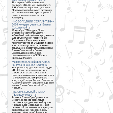
[3]
19 февраля 2017г. вокальный
ансамбль «СЕЛЕНА» (руководитель
Е.Н. Сокольская) принял участие в
Международном Конкурсе-фестивале
«Созвучие» в номинации эстрадный
вокал (смешанная возрастная
категория).
«НОВОГОДНИЙ СЕРПАНТИН» -
2016 Концерт учеников Елены
Сокольской
[2]
20 декабря 2016 года в ДК им.
Добрынина состоялся десятый
юбилейный отчётный концерт учеников
Елены Сокольской «Новогодний
Серпантин». Как всегда, в нём
приняли участие от учащихся первого
класса до выпускного. И, конечно,
традиционно прозвучала новая песня
Елены Сокольской и Полины
Виноградовой в исполнении
обновлённого хора «СЕЛЕНА» -
«Весёлый Моцарт».
Межрегиональный фестиваль-
конкурс «Поющая Волга»
[2]
Учащаяся эстрадно-джазовой студии
«СЕЛЕНА» - руководитель Елена
Сокольская, стала Лауреатом I
степени в номинации эстрадный вокал
на Межрегиональном фестивале-
конкурсе «Поющая Волга». Дипломом
«За яркий дебют» награжден еще один
ученик Елены Сокольской - Егор
Неделин.
праздник хоровой музыки
"Поющее слово"
[2]
24 мая в Спасо-Преображенском
монастыре города Ярославля
состоялся праздник хоровой музыки
"Поющее слов", посвященный Дня
славянской письменности и культуры,
организованный "Всероссийским
хоровым обществом". В нем уже