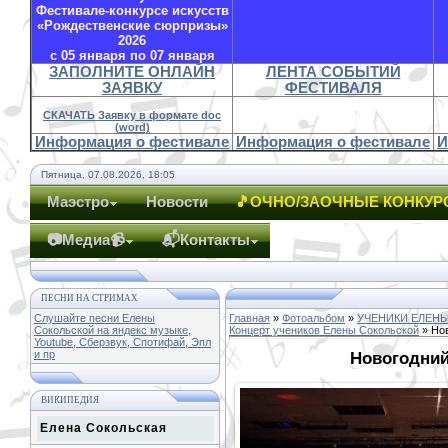
Фестивале-конкурсе искусств
«Рождественские сюрпризы»
2026
с 05 января по 07 января
ЗАПОЛНИТЕ ОНЛАЙН
ЛЕНТА СОБЫТИЙ
ЗАЯВКУ
ФЕСТИВАЛЯ
СКАЧАТЬ Заявку в формате doc
(word)
Информация о фестивале
Информация о фестивале
И
Пятница, 07.08.2026, 18:05
Маэстро
Новости
🎵ОЧНО/ЗАОЧНЫЕ КОНКУР
📷Медиа📹
📬Контакты
ПЕСНИ НА СТРИМАХ
Слушайте песни Елены
Главная
»
Фотоальбом
»
УЧЕНИКИ ЕЛЕН
Сокольской на яндекс музыке,
Концерт учеников Елены Сокольской
» Нов
Youtube, Сберзвук, Спотифай, Эпл
и пр
Новогодний 
ВИКИПЕДИЯ
Елена Сокольская