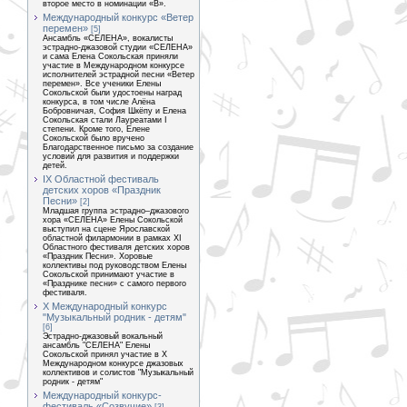
второе место в номинации «В».
Международный конкурс «Ветер
перемен»
[5]
Ансамбль «СЕЛЕНА», вокалисты
эстрадно-джазовой студии «СЕЛЕНА»
и сама Елена Сокольская приняли
участие в Международном конкурсе
исполнителей эстрадной песни «Ветер
перемен». Все ученики Елены
Сокольской были удостоены наград
конкурса, в том числе Алёна
Бобровничая, София Шкёпу и Елена
Сокольская стали Лауреатами I
степени. Кроме того, Елене
Сокольской было вручено
Благодарственное письмо за создание
условий для развития и поддержки
детей.
IX Областной фестиваль
детских хоров «Праздник
Песни»
[2]
Младшая группа эстрадно–джазового
хора «СЕЛЕНА» Елены Сокольской
выступил на сцене Ярославской
областной филармонии в рамках XI
Областного фестиваля детских хоров
«Праздник Песни». Хоровые
коллективы под руководством Елены
Сокольской принимают участие в
«Празднике песни» с самого первого
фестиваля.
Х Международный конкурс
"Музыкальный родник - детям"
[6]
Эстрадно-джазовый вокальный
ансамбль "СЕЛЕНА" Елены
Сокольской принял участие в Х
Международном конкурсе джазовых
коллективов и солистов "Музыкальный
родник - детям"
Международный конкурс-
фестиваль «Созвучие»