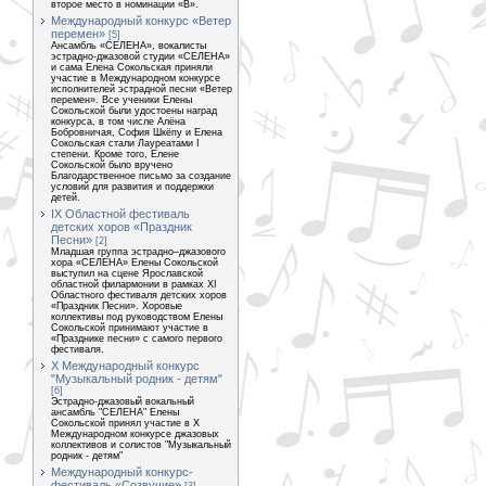
второе место в номинации «В».
Международный конкурс «Ветер
перемен»
[5]
Ансамбль «СЕЛЕНА», вокалисты
эстрадно-джазовой студии «СЕЛЕНА»
и сама Елена Сокольская приняли
участие в Международном конкурсе
исполнителей эстрадной песни «Ветер
перемен». Все ученики Елены
Сокольской были удостоены наград
конкурса, в том числе Алёна
Бобровничая, София Шкёпу и Елена
Сокольская стали Лауреатами I
степени. Кроме того, Елене
Сокольской было вручено
Благодарственное письмо за создание
условий для развития и поддержки
детей.
IX Областной фестиваль
детских хоров «Праздник
Песни»
[2]
Младшая группа эстрадно–джазового
хора «СЕЛЕНА» Елены Сокольской
выступил на сцене Ярославской
областной филармонии в рамках XI
Областного фестиваля детских хоров
«Праздник Песни». Хоровые
коллективы под руководством Елены
Сокольской принимают участие в
«Празднике песни» с самого первого
фестиваля.
Х Международный конкурс
"Музыкальный родник - детям"
[6]
Эстрадно-джазовый вокальный
ансамбль "СЕЛЕНА" Елены
Сокольской принял участие в Х
Международном конкурсе джазовых
коллективов и солистов "Музыкальный
родник - детям"
Международный конкурс-
фестиваль «Созвучие»