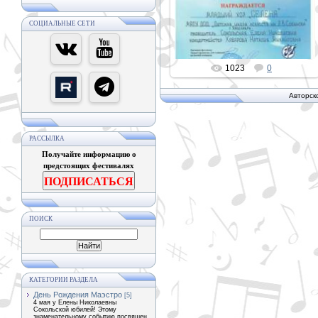
PETER
СОЦИАЛЬНЫЕ СЕТИ
1023
0
Авторск
РАССЫЛКА
Получайте информацию о
предстоящих фестивалях
ПОДПИСАТЬСЯ
ПОИСК
КАТЕГОРИИ РАЗДЕЛА
День Рождения Маэстро
[5]
4 мая у Елены Николаевны
Сокольской юбилей! Этому
знаменательному событию посвящен