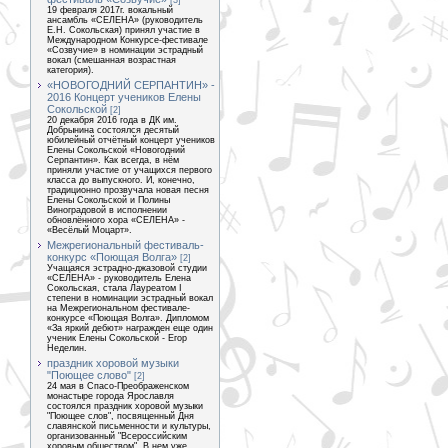
[3]
19 февраля 2017г. вокальный
ансамбль «СЕЛЕНА» (руководитель
Е.Н. Сокольская) принял участие в
Международном Конкурсе-фестивале
«Созвучие» в номинации эстрадный
вокал (смешанная возрастная
категория).
«НОВОГОДНИЙ СЕРПАНТИН» -
2016 Концерт учеников Елены
Сокольской
[2]
20 декабря 2016 года в ДК им.
Добрынина состоялся десятый
юбилейный отчётный концерт учеников
Елены Сокольской «Новогодний
Серпантин». Как всегда, в нём
приняли участие от учащихся первого
класса до выпускного. И, конечно,
традиционно прозвучала новая песня
Елены Сокольской и Полины
Виноградовой в исполнении
обновлённого хора «СЕЛЕНА» -
«Весёлый Моцарт».
Межрегиональный фестиваль-
конкурс «Поющая Волга»
[2]
Учащаяся эстрадно-джазовой студии
«СЕЛЕНА» - руководитель Елена
Сокольская, стала Лауреатом I
степени в номинации эстрадный вокал
на Межрегиональном фестивале-
конкурсе «Поющая Волга». Дипломом
«За яркий дебют» награжден еще один
ученик Елены Сокольской - Егор
Неделин.
праздник хоровой музыки
"Поющее слово"
[2]
24 мая в Спасо-Преображенском
монастыре города Ярославля
состоялся праздник хоровой музыки
"Поющее слов", посвященный Дня
славянской письменности и культуры,
организованный "Всероссийским
хоровым обществом". В нем уже