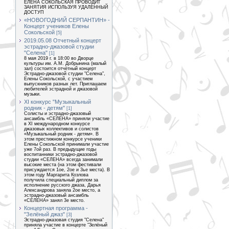
ЕЛЕНА СОКОЛЬСКАЯ ПРОВОДИТ
ЗАНЯТИЯ ИСПОЛЬЗУЯ УДАЛЕННЫЙ
ДОСТУП
«НОВОГОДНИЙ СЕРПАНТИН» -
Концерт учеников Елены
Сокольской
[5]
2019.05.08 Отчетный концерт
эстрадно-джазовой студии
"Селена"
[1]
8 мая 2019 г. в 18:00 во Дворце
культуры им. А.М. Добрынина (малый
зал) состоится отчётный концерт
Эстрадно-джазовой студии "Селена",
Елены Сокольской, с участием
выпускников разных лет. Приглашаем
любителей эстрадной и джазовой
музыки.
XI конкурс "Музыкальный
родник - детям"
[1]
Солисты и эстрадно-джазовый
ансамбль «СЕЛЕНА» приняли участие
в XI международном конкурсе
джазовых коллективов и солистов
«Музыкальный родник - детям». В
этом престижном конкурсе ученики
Елены Сокольской принимали участие
уже 7ой раз. В предыдущие годы
воспитанники эстрадно-джазовой
студии «СЕЛЕНА» всегда занимали
высокие места (на этом фестивали
присуждается 1ое, 2ое и 3ье места). В
этом году Маргарита Козлова
получила специальный диплом за
исполнение русского джаза, Дарья
Александрова заняла 2ое место, а
эстрадно-джазовый ансамбль
«СЕЛЕНА» занял 3е место.
Концертная программа -
"Зелёный джаз"
[3]
Эстрадно-джазовая студия "Селена"
приняла участие в концерте "Зелёный