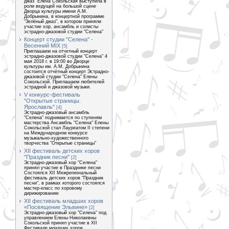
джаз" Елена Сокольская выступила в
роли ведущей на большой сцене
Дворца культуры имени А.М.
Добрынина, в концертной программе
"Зелёный джаз", в котором приняли
участие хор, ансамбль и солисты
эстрадно-джазовой студии "Селена"
Концерт студии "Селена" -
Весенний MIX
[5]
Приглашаем на отчетный концерт
эстрадно-джазовой студии "Селена" 4
мая 2018 г. в 19:00 во Дворце
культуры им. А.М. Добрынина
состоится отчётный концерт Эстрадно-
джазовой студии "Селена" Елены
Сокольской. Приглашаем любителей
эстрадной и джазовой музыки.
V конкурс-фестиваль
"Открытые страницы.
Ярославль"
[4]
Эстрадно-джазовый ансамбль
"Селена" поднимается по ступеням
мастерства Ансамбль "Селена" Елены
Сокольской стал Лауреатом II степени
на Международном конкурсе
музыкально-художественного
творчества "Открытые страницы"
XII фестиваль детских хоров
"Праздник песни"
[2]
Эстрадно-джазовый хор "Селена"
принял участие в Празднике песни
Состоялся XII Межрегиональный
фестиваль детских хоров "Праздник
песни", в рамках которого состоялся
мастер-класс по хоровому
дирижированию
ХII фестиваль младших хоров
«Посвящение Эльвине»
[2]
Эстрадно-джазовый хор "Селена" под
управлением Елены Николаевны
Сокольской принял участие в XII
Фестивале младших хоров