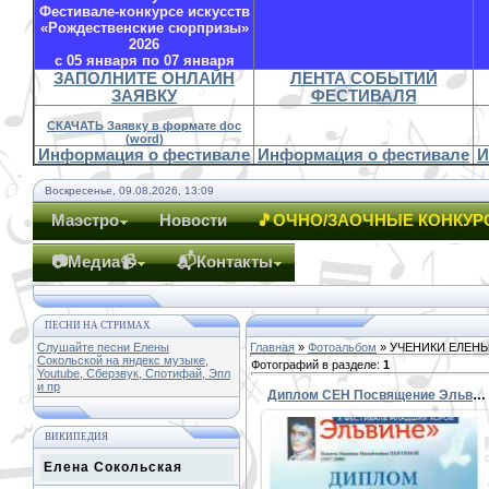
Фестивале-конкурсе искусств
«Рождественские сюрпризы»
2026
с 05 января по 07 января
ЗАПОЛНИТЕ ОНЛАЙН
ЛЕНТА СОБЫТИЙ
ЗАЯВКУ
ФЕСТИВАЛЯ
СКАЧАТЬ Заявку в формате doc
(word)
Информация о фестивале
Информация о фестивале
И
Воскресенье, 09.08.2026, 13:09
Маэстро
Новости
🎵ОЧНО/ЗАОЧНЫЕ КОНКУР
📷Медиа📹
📬Контакты
ПЕСНИ НА СТРИМАХ
Слушайте песни Елены
Главная
»
Фотоальбом
» УЧЕНИКИ ЕЛЕН
Сокольской на яндекс музыке,
Фотографий в разделе
:
1
Youtube, Сберзвук, Спотифай, Эпл
и пр
Диплом СЕН Посвящение Эльвине
ВИКИПЕДИЯ
Елена Сокольская
28.02.2016