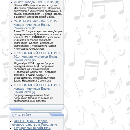
70 лет Победы - 09.05.2015
[11]
09 мая 2015 года учащиеся студии
«Селена» ДШИ имени Л.В. Собинова
выступили с концертной программой в
рамках празднования 70-летия Победы
в Великой Отечественной Войне.
"МОЯ РОССИЯ" - 04.05.2015
Концерт учеников Елены
Сокольской
[22]
4 мая 2014 года в ярославском Дворце
культуры имени Добрынина состоится
концерт "МОЯ РОССИЯ" с участием
учащихся эстрадно-джазового
коллектива "Селена" и хоровых
коллективов. Руководитель Елена
Николаевна Сокольская.
«НОВОГОДНИЙ СЕРПАНТИН» -
2014 Концерт учеников Елены
Сокольской
[25]
19 декабря 2014 года во Дворце
культуры имени А.М. Добрынина
состоялся отчетный концерт
"Новогодний Серпантин" эстрадно-
джазовой студии "СЕЛЕНА",
руководителем которой является
Елена Николаевна Сокольская
«НОВОГОДНИЙ СЕРПАНТИН»
Концерт учеников Елены
Сокольской
[2]
Дворец культуры имени А.М.
Добрынина (малый зал) вход по
пригласительным билетам
ДРУЗЬЯ САЙТА
«ФОТОЦЕХ» - Первое
Фотопространство в Ярославле
Официальный сайт ВИА