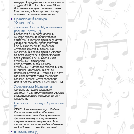
концерт Эстрадно-джазовой вокальной
студии «СЕЛЕНА». На сцене ДК им.
Добрынина выступят ученики Елены
Сокольской, и Маэстро — Юбиляр
исполнит свои известные песни.
Ярославский конкурс
"Открытие"
[7]
Джаз над Волгой. Музыкальный
родник - детям
[2]
Состоялся XII Международный
конкурс джазовых коллективов и
солистов, в котором приняли участие
учащиеся-солисты преподавателя
Елены Николаевны Сокольской.
Эстрадно-джазовый вокальный
коллектив «Селена» принял участие
во всех конкурсах и практически во
всех ученики Елены Сокольской
становились призерами.
Победителями в разные годы
становились: Эстрадно-джазовый хор
«Селена», ансамбль «Селена»,
Вероника Батурина — трижды. В этот
раз Победителем стала Маргорита
Козлова, второе место завоевала
Дарья Александрова. ПОЗДРАВЛЯЕМ!
Ярославская Мозаика
[2]
Солисты Эстрадно-джазового
ансамбля «СЕЛЕНА» приняли участие
в Международном конкурсе детей и
юношества
Открытые страницы. Ярославль
[2]
СЕЛЕНА — начинаем год с Победы!
Солисты и ансамбль «Селена»
приняли участие в Международном
фестивале-конкурсе музыкально-
художественного творчества. Все
шесть солистов и ансамбль «Селена»
— 2 и 3 класс стали Лауреатами!
#СидимДома
[4]