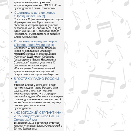
традиционно принял участие
эстрадно-джазовый хор "СЕЛЕНА" по
руководством Елены Сокольской.
Х фестиваль детских хоров
«Праздник песни»
[4]
Состоялся Х фестиваль детских хоров
«Праздник песни» Ярославской
области, в котором принял участие
эстрадный хор «Селена» МАОУ ДОД
«ДШИ имени Л.В. Собинова» города
Ярославль. Руководитель и дирижер
Елена Сокольская.
Х фестиваль младших хоров
«Посвящение Эльвине»
[1]
Состоялся Х фестиваль младших
хоров «Посвящение Эльвине»
Младший эстрадно-джазовый хор
«Селена» ДШИ имени Собинова
(руководитель Елена Николаевна
Сокольская) принял участие в X
фестивале младших хоров
«Посвящение Эльвине», который
традиционно прошел под эгидой
Всероссийского хорового общества.
В ГОСТЯХ У РАДИО РОССИИ
[3]
Ученики Елены Сокольской стали
гостями студии Радио России. Они
рассказали о том, как познают
музыкальную грамоту в эстрадно-
джазовой студии «Селена» и поведали
о своих достижениях в творчестве. А
также были исполнены песни, музыку
для которых написала их
руководитель.
«НОВОГОДНИЙ СЕРПАНТИН» -
2015 Концерт учеников Елены
Сокольской
[20]
18 декабря 2015 состоялся отчетный
концерт учеников Елены Сокольской в
ДК им. Добрынина