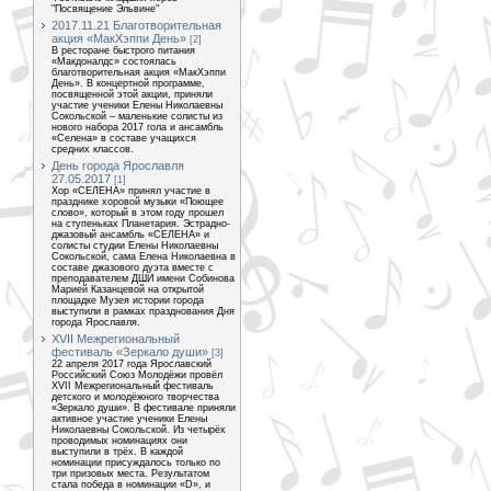
"Посвящение Эльвине"
2017.11.21 Благотворительная
акция «МакХэппи День»
[2]
В ресторане быстрого питания
«Макдоналдс» состоялась
благотворительная акция «МакХэппи
День». В концертной программе,
посвященной этой акции, приняли
участие ученики Елены Николаевны
Сокольской – маленькие солисты из
нового набора 2017 гола и ансамбль
«Селена» в составе учащихся
средних классов.
День города Ярославля
27.05.2017
[1]
Хор «СЕЛЕНА» принял участие в
празднике хоровой музыки «Поющее
слово», который в этом году прошел
на ступеньках Планетария. Эстрадно-
джазовый ансамбль «СЕЛЕНА» и
солисты студии Елены Николаевны
Сокольской, сама Елена Николаевна в
составе джазового дуэта вместе с
преподавателем ДШИ имени Собинова
Марией Казанцевой на открытой
площадке Музея истории города
выступили в рамках празднования Дня
города Ярославля.
XVII Межрегиональный
фестиваль «Зеркало души»
[3]
22 апреля 2017 года Ярославский
Российский Союз Молодёжи провёл
XVII Межрегиональный фестиваль
детского и молодёжного творчества
«Зеркало души». В фестивале приняли
активное участие ученики Елены
Николаевны Сокольской. Из четырёх
проводимых номинациях они
выступили в трёх. В каждой
номинации присуждалось только по
три призовых места. Результатом
стала победа в номинации «D», и