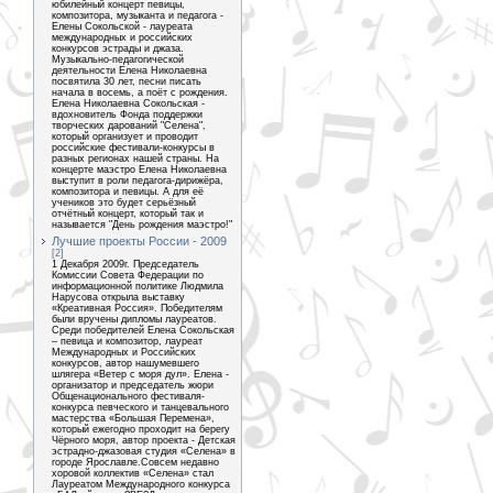
юбилейный концерт певицы,
композитора, музыканта и педагога -
Елены Сокольской - лауреата
международных и российских
конкурсов эстрады и джаза.
Музыкально-педагогической
деятельности Елена Николаевна
посвятила 30 лет, песни писать
начала в восемь, а поёт с рождения.
Елена Николаевна Сокольская -
вдохновитель Фонда поддержки
творческих дарований "Селена",
который организует и проводит
российские фестивали-конкурсы в
разных регионах нашей страны. На
концерте маэстро Елена Николаевна
выступит в роли педагога-дирижёра,
композитора и певицы. А для её
учеников это будет серьёзный
отчётный концерт, который так и
называется "День рождения маэстро!"
Лучшие проекты России - 2009
[2]
1 Декабря 2009г. Председатель
Комиссии Совета Федерации по
информационной политике Людмила
Нарусова открыла выставку
«Креативная Россия». Победителям
были вручены дипломы лауреатов.
Среди победителей Елена Сокольская
– певица и композитор, лауреат
Международных и Российских
конкурсов, автор нашумевшего
шлягера «Ветер с моря дул». Елена -
организатор и председатель жюри
Общенационального фестиваля-
конкурса певческого и танцевального
мастерства «Большая Перемена»,
который ежегодно проходит на берегу
Чёрного моря, автор проекта - Детская
эстрадно-джазовая студия «Селена» в
городе Ярославле.Совсем недавно
хоровой коллектив «Селена» стал
Лауреатом Международного конкурса