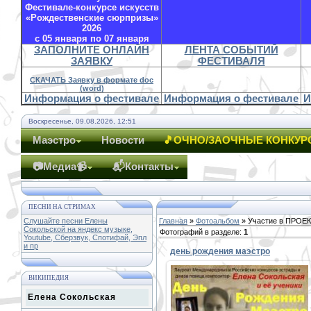
Фестивале-конкурсе искусств
«Рождественские сюрпризы»
2026
с 05 января по 07 января
ЗАПОЛНИТЕ ОНЛАЙН
ЛЕНТА СОБЫТИЙ
ЗАЯВКУ
ФЕСТИВАЛЯ
СКАЧАТЬ Заявку в формате doc
(word)
Информация о фестивале
Информация о фестивале
И
Воскресенье, 09.08.2026, 12:51
Маэстро
Новости
🎵ОЧНО/ЗАОЧНЫЕ КОНКУР
📷Медиа📹
📬Контакты
ПЕСНИ НА СТРИМАХ
Слушайте песни Елены
Главная
»
Фотоальбом
» Участие в ПРОЕ
Сокольской на яндекс музыке,
Фотографий в разделе
:
1
Youtube, Сберзвук, Спотифай, Эпл
и пр
день рождения маэстро
ВИКИПЕДИЯ
23.04.2016
Елена Сокольская
4 мая 2016 года во Дворце имени
Добрынина в 19.00 состоится