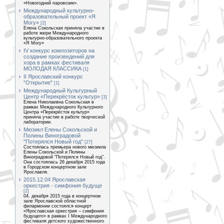
«Новогодний паровозик».
Международный культурно-
образовательный проект «Я
Могу»
[2]
Елена Сокольская приняла участие в
работе жюри Международного
культурно-образовательного проекта
«Я Могу»
IV конкурс композиторов на
создание произведений для
хора в рамках фестиваля
МОЛОДАЯ КЛАССИКА
[1]
II Ярославский конкурс
"Открытие"
[1]
Международный Культурный
Центр «Перекрёсток культур»
[3]
Елена Николаевна Сокольская в
рамках Международного Культурного
Центра «Перекрёсток культур»
приняла участие в работе творческой
лаборатории.
Мюзикл Елены Сокольской и
Полины Виноградовой
"Потерялся Новый год"
[27]
Состоялась премьера нового мюзикла
Елены Сокольской и Полины
Виноградовой "Потерялся Новый год".
Она состоялась 26 декабря 2015 года
в Городском концертном зале
Ярославля.
2015.12.04 Ярославская
оркестрия - симфония будуще
[2]
04. декабря 2015 года в концертном
зале Ярославской областной
филармонии состоялся концерт
«Ярославская оркестрия – симфония
будущего» в рамках I Международного
фестиваля детского художественного