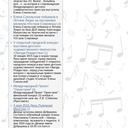
творчества «О, Волга!.. Колыбель
моя…», на котором в сопровождении
Международного детского
симфонического оркестра выступила
Елена Сокольская.
Елена Сокольская побывала в
Летнем Лицее на постановке
мюзикла «Остров Сокровищ»
[4]
Елена Сокольская побывала в Летнем
Лицее на базе ДОЛ имени Александра
Матросова на творческой встрече с
участниками постановки мюзикла
«Остров Сокровищ»
V открытый городской конкурс-
выставка детского
художественного творчества
«Звезда Рождества»
[1]
19 января 2015 года в мэрии города
Ярославля прошло торжественное
награждение победителей V открытого
городского конкурса-выставки детского
художественного творчества «Звезда
Рождества», перед участниками
которого с музыкальным приветствием
выступили учащиеся эстрадно-
джазовой студии «Селена» Елены
Сокольской.
Международный Проект
"Оркестрия"
[8]
Международный Проект "Оркестрия" -
финальный концерт 23 ноября в
концертном зале им. Л.В. Собинова
(Ярославль)
4 мая 2016 День Рождения
Маэстро
[1]
Дворце культуры имени Добрынина
состоится юбилейный концерт Елены
Николаевны Сокольской – певицы,
композитора, музыканта и педагога. 4
мая 2016 года во Дворце имени
Добрынина в 19.00 состоится