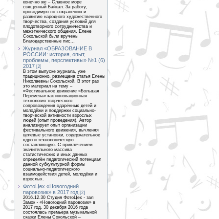
конечно же – Славное море
священный Байкал. За работу,
проводимую по сохранению и
развитию народного художественного
творчества, создания условий для
плодотворного сотрудничества и
межэтнического общения, Елене
Сокольской были вручены
Благодарственные пис...
Журнал «ОБРАЗОВАНИЕ В
РОССИИ: история, опыт,
проблемы, перспективы» №1 (6)
2017
[2]
В этом выпуске журнала, уже
традиционно, размещена статья Елены
Николаевны Сокольской. В этот раз
это материал на тему –
«Фестивальное движение «Большая
Перемена» как инновационная
технология творческого
сопровождения одарённых детей и
молодёжи и поддержки социально-
творческой активности взрослых
людей (опыт проведения). Автор
анализирует опыт организации
фестивального движения, вычленяя
целевые установки, содержательное
ядро и технологическую
составляющую. С привлечением
значительного массива
статистических и иных данных
определён педагогический потенциал
данной субкультурной формы
социально-педагогического
взаимодействия детей, молодёжи и
взрослых.
ФотоЦех «Новогодний
паровозик» в 2017 год
[2]
2016.12.30 Студия ФотоЦех - зал
Замок - «Новогодний паровозик» в
2017 год. 30 декабря 2016 года
состоялась премьера музыкальной
сказки Елены Сокольской –