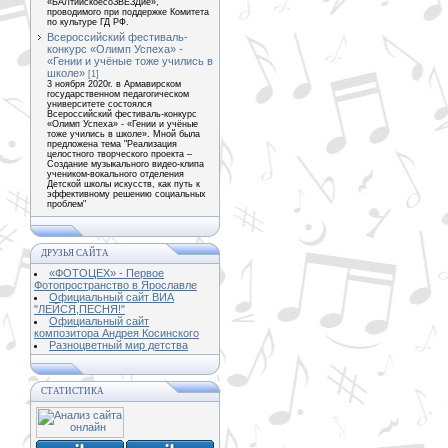
«БАЛтийскоесоЗВЕЗДие»,
проводимого при поддержке Комитета
по культуре ГД РФ.
Всероссийский фестиваль-
конкурс «Олимп Успеха» -
«Гении и учёные тоже учились в
школе»
[1]
3 ноября 2020г. в Армавирском
государственном педагогическом
университете состоялся
Всероссийский фестиваль-конкурс
«Олимп Успеха» - «Гении и учёные
тоже учились в школе». Мной была
предложена тема "Реализация
целостного творческого проекта –
Создание музыкального видео-клипа
учеником-вокального отделения
Детской школы искусств, как путь к
эффективному решению социальных
проблем"
ДРУЗЬЯ САЙТА
«ФОТОЦЕХ» - Первое
Фотопространство в Ярославле
Официальный сайт ВИА
"ЛЕЙСЯ,ПЕСНЯ!"
Официальный сайт
композитора Андрея Косинского
Разноцветный мир детства
СТАТИСТИКА