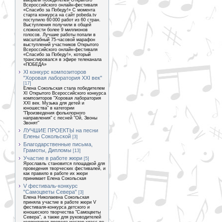
выбрали победителей Открытого
Всероссийского онлайн-фестиваля
«Спасибо за Победу!» С момента
старта конкурса на сайт pobeda.tv
поступило 60 000 работ из 60 стран.
Выступления получили в общей
сложности более 9 миллионов
голосов. Лучшие работы попали в
масштабный 75-часовой марафон
выступлений участников Открытого
Всероссийского онлайн-фестиваля
«Спасибо за Победу!», который
транслировался в эфире телеканала
«ПОБЕДА»
XI конкурс композиторов
"Хоровая лаборатория XXI век"
[17]
Елена Сокольская стала победителем
XI Открытого Всероссийского конкурса
композиторов "Хоровая лаборатория
XXI век. Музыка для детей и
юношества" в категории
"Произведения фольклорного
направления" с песней "Ой, Звоны
Звонят"
ЛУЧШИЕ ПРОЕКТЫ на песни
Елены Сокольской
[3]
Благодарственные письма,
Грамоты, Дипломы
[13]
Участие в работе жюри
[5]
Ярославль становится площадкой для
проведения творческих фестивалей, и
как правило в работе их жюри
принимает Елена Сокольская
V фестиваль-конкурс
"Самоцветы Севера"
[3]
Елена Николаевна Сокольская
приняла участие в работе жюри V
фестиваля-конкурса детского и
юношеского творчества "Самоцветы
Севера", а также для руководителей