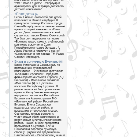
коллективов провела мастер-класс по
теме " Вокал в джазе. Репертуар и
аранжировки для эстрадно-джазового
детского коллектива".
«Поют дети»
[4]
Песни Елены Сокольской для детей
исполняют в Санкт-Петербурге В
культурной столице России – городе
Санкт-Петербурге есть замечательный
проект, который называется «Поют
дети». Дети, занимающиеся в этой
студии поют песни Елены Сокольской.
Так был снят видеоклип на песню
«Времена года», также с этой песней
коллектив выступил в Санкт-
Петербуржском театре Эстрады. А
Алёна Иголкина лидирует с песней
«Снегурочка» в хит-параде ТМ Радио
Санкт0-Петербурга.
Визит в солнечную Бурятию
[6]
Елена Николаевна Сокольская, по
приглашению руководителей
коллективов – участников фестиваля
«Большая Перемена»: Народного
фольклорного ансамбля «Уряал» (А.Д.
Ринчинов) и Вокального ансамбля
«Моё тепло» (Д.В. Цоктоева),
посетила Республику Бурятия. В
рамках визита ей был организован
прием в Республиканском центре
народного творчества Республики
Бурятия и в Администрации МО
«Иволгинский район» Республики
Бурятия. Елена Сокольская
поделилась опытом работы и
рассказала о творческих планах.
Состоялись теплые встречи с
участниками обоих коллективов и
работниками культуры Иволгинского
района. Также, в ходе программы
пребывания в Бурятии, Елена
Николаевна посетила духовную
столицу Буддийской Традиционной
Сангхи России – Иволгинский Дацан и