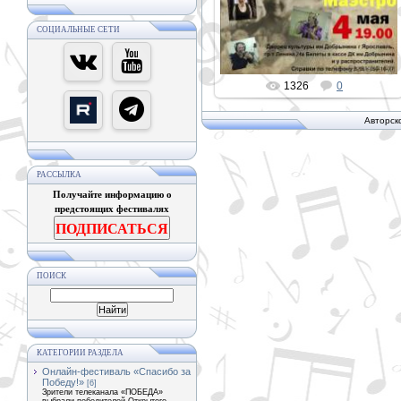
юбилейный концерт певицы,
композитора, музыканта и
СОЦИАЛЬНЫЕ СЕТИ
педаго...
PETER
1326
0
Авторск
РАССЫЛКА
Получайте информацию о
предстоящих фестивалях
ПОДПИСАТЬСЯ
ПОИСК
КАТЕГОРИИ РАЗДЕЛА
Онлайн-фестиваль «Спасибо за
Победу!»
[6]
Зрители телеканала «ПОБЕДА»