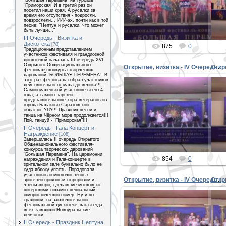
"Большая Перемена" на турбазе
"Приморская" И в третий раз он
PETER
посетил наши края. А русалки за
время его отсутствия - подросли,
повзрослели... ИИИ-эх, почти как в той
песне: "Нептун и русалки, что может
быть лучше..."
III Очередь - Визитка и
Дискотека
[78]
875
0
Традиционным представлением
участников фестиваля и грандиозной
дискотекой началась III очередь XVI
Открытого Общенационального
Открытие, визитка - IV Очередь 06
фестиваля-конкурса творческих
дарований "БОЛЬШАЯ ПЕРЕМЕНА". В
этот раз фестиваль собрал участников
действительно от мала до велика!!!
Самой маленькой участнице всего 4
года, а самой старшей ... -
представительнице хора ветеранов из
города Балаково Саратовской
08.09.2015
области. УРА!!! Праздник песни и
танца на Чёрном море продолжается!!!
Пой, танцуй - "Приморская"!!!
PETER
II Очередь - Гала Концерт и
Награждение
[108]
Завершилась II очередь Открытого
Общенационального фестиваля-
конкурса творческих дарований
"Большая Перемена". На церемонии
854
0
награждения и Гала-концерте в
зрительном зале буквально было не
куда яблоку упасть. Порадовали
участников и многочисленных
Открытие, визитка - IV Очередь 03
зрителей приятным сюрпризом и
члены жюри, сделавшие московско-
питерскими силами специальный
юмористический номер. Ну и по
традиции, на заключительной
фестивальной дискотеке, как всегда,
всех заводили Новоуральские
девчонки.
08.09.2015
II Очередь - Праздник Нептуна