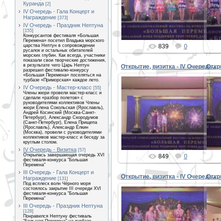
Куранда
[2]
PETER
IV Очередь - Гала Концерт и
Награждение
[373]
IV Очередь - Праздник Нептуна
[155]
Конкурсантов фестиваля «Большая
Перемена» посетил Владыка морского
царства Нептун в сопровождении
839
0
русалок и остальных обитателей
морских глубин. Как всегда, участники
показали свои творческие достижения,
в результате чего Царь Нептун
Открытие, визитка - IV Очередь 25
разрешил фестивалю-конкурсу
«Большая Перемена» поселяться на
турбазе «Приморская» каждое лето.
IV Очередь - Мастер-класс
[55]
Члены жюри провели мастер-класс и
сделали «разбор полетов» с
руководителями коллективов Члены
08.09.2015
жюри Елена Сокольская (Ярославль),
Андрей Косинский (Москва-Санкт-
Петербург), Александр Скородумов
PETER
(Санкт-Петербург), Елена Прищепа
(Ярославль), Александр Ёлкин
(Москва), провели с руководителями
коллективов мастер-класс и беседу за
круглым столом.
IV Очередь - Визитка
[57]
Открылась завершающая очередь XVI
849
0
фестиваля-конкурса "Большая
Перемена"
III Очередь - Гала Концерт и
Открытие, визитка - IV Очередь 09
Награждение
[131]
Под всплеск волн Чёрного моря
состоялось закрытие III очереди XVI
фестиваля-конкурса "Большая
Перемена"
III Очередь - Праздник Нептуна
[128]
08.09.2015
Понравился Нептуну фестиваль