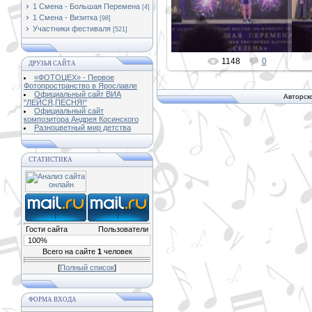
1 Смена - Большая Перемена
[4]
PETER
1 Смена - Визитка
[98]
Участники фестиваля
[521]
1148
0
ДРУЗЬЯ САЙТА
«ФОТОЦЕХ» - Первое
Фотопространство в Ярославле
Официальный сайт ВИА
Авторск
"ЛЕЙСЯ,ПЕСНЯ!"
Официальный сайт
композитора Андрея Косинского
Разноцветный мир детства
СТАТИСТИКА
Гости сайта
Пользователи
100%
Всего на сайте
1
человек
[
Полный список
]
ФОРМА ВХОДА