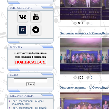
PETER
СОЦИАЛЬНЫЕ СЕТИ
901
0
Открытие, визитка - IV Очередь 16
РАССЫЛКА
Получайте информацию о
08.09.2015
предстоящих фестивалях
PETER
ПОДПИСАТЬСЯ
ПОИСК
865
0
Открытие, визитка - IV Очередь 12
КАТЕГОРИИ РАЗДЕЛА
Гость фестиваля - Андрей
Косинский
[111]
08.09.2015
Гость фестиваля - Геннадий