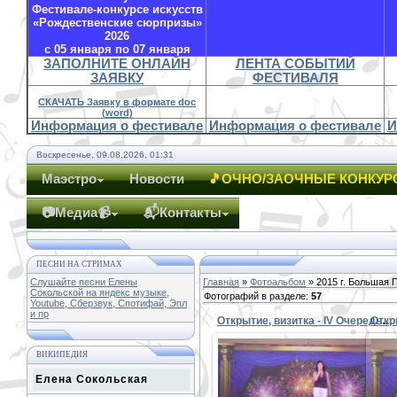
Фестивале-конкурсе искусств
«Рождественские сюрпризы»
2026
с 05 января по 07 января
ЗАПОЛНИТЕ ОНЛАЙН
ЛЕНТА СОБЫТИЙ
ЗАЯВКУ
ФЕСТИВАЛЯ
СКАЧАТЬ Заявку в формате doc
(word)
Информация о фестивале
Информация о фестивале
И
Воскресенье, 09.08.2026, 01:31
Маэстро
Новости
🎵ОЧНО/ЗАОЧНЫЕ КОНКУР
📷Медиа📹
📬Контакты
ПЕСНИ НА СТРИМАХ
Слушайте песни Елены
Главная
»
Фотоальбом
» 2015 г. Большая 
Сокольской на яндекс музыке,
Фотографий в разделе
:
57
Youtube, Сберзвук, Спотифай, Эпл
и пр
Открытие, визитка - IV Очередь 20
ВИКИПЕДИЯ
Елена Сокольская
08.09.2015