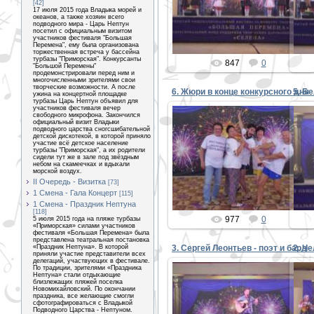
[42]
17 июля 2015 года Владыка морей и
PETER
океанов, а также хозяин всего
подводного мира - Царь Нептун
посетил с официальным визитом
участников фестиваля "Большая
Перемена", ему была организована
торжественная встреча у бассейна
турбазы "Приморская". Конкурсанты
847
0
"Большой Перемены"
продемонстрировали перед ним и
многочисленными зрителями свои
творческие возможности. А после
6. Жюри в конце конкурсного дня
5. Б
ужина на концертной площадке
турбазы Царь Нептун объявил для
участников фестиваля вечер
свободного микрофона. Закончился
официальный визит Владыки
подводного царства сногсшибательной
детской дискотекой, в которой приняло
участие всё детское население
08.08.2015
турбазы "Приморская", а их родители
сидели тут же в зале под звёздным
небом на скамеечках и вдыхали
PETER
морской воздух.
II Очередь - Визитка
[73]
1 Смена - Гала Концерт
[115]
1 Смена - Праздник Нептуна
[118]
977
0
5 июля 2015 года на пляже турбазы
«Приморская» силами участников
фестиваля «Большая Перемена» была
представлена театральная постановка
«Праздник Нептуна». В которой
3. Сергей Леонтьев - поэт и бард
2. Ч
приняли участие представители всех
делегаций, участвующих в фестивале.
По традиции, зрителями «Праздника
Нептуна» стали отдыхающие
близлежащих пляжей поселка
Новомихайловский. По окончании
праздника, все желающие смогли
сфотографироваться с Владыкой
08.08.2015
Подводного Царства - Нептуном.