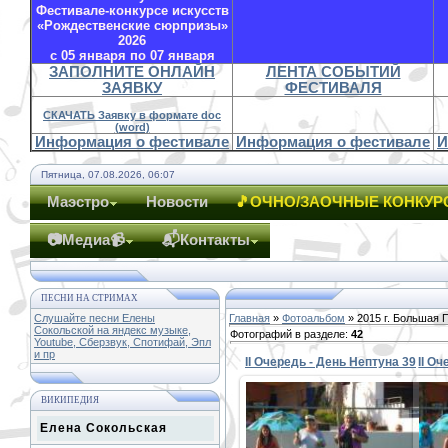
Фестивале-конкурсе искусств
«Рождественские сюрпризы»
2026
с 05 января по 07 января
ЗАПОЛНИТЕ ОНЛАЙН
ЛЕНТА СОБЫТИЙ
ЗАЯВКУ
ФЕСТИВАЛЯ
СКАЧАТЬ Заявку в формате doc
(word)
Информация о фестивале
Информация о фестивале
И
Пятница, 07.08.2026, 06:07
Маэстро
Новости
🎵ОЧНО/ЗАОЧНЫЕ КОНКУР
📷Медиа📹
📬Контакты
ПЕСНИ НА СТРИМАХ
Слушайте песни Елены
Главная
»
Фотоальбом
» 2015 г. Большая 
Сокольской на яндекс музыке,
Фотографий в разделе
:
42
Youtube, Сберзвук, Спотифай, Эпл
и пр
II Очередь - День Нептуна 39
II О
ВИКИПЕДИЯ
Елена Сокольская
30.08.2015