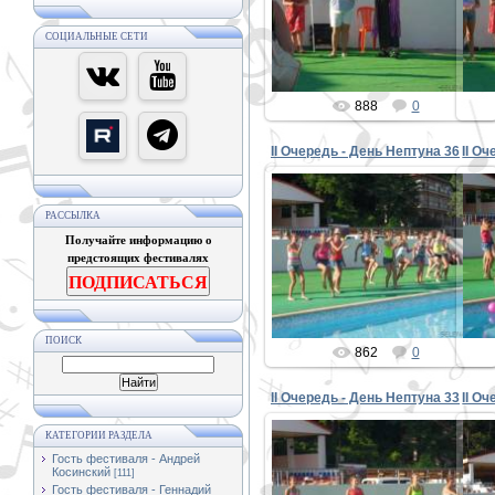
PETER
СОЦИАЛЬНЫЕ СЕТИ
888
0
II Очередь - День Нептуна 36
II О
РАССЫЛКА
Получайте информацию о
30.08.2015
предстоящих фестивалях
PETER
ПОДПИСАТЬСЯ
ПОИСК
862
0
II Очередь - День Нептуна 33
II О
КАТЕГОРИИ РАЗДЕЛА
Гость фестиваля - Андрей
Косинский
[111]
30.08.2015
Гость фестиваля - Геннадий