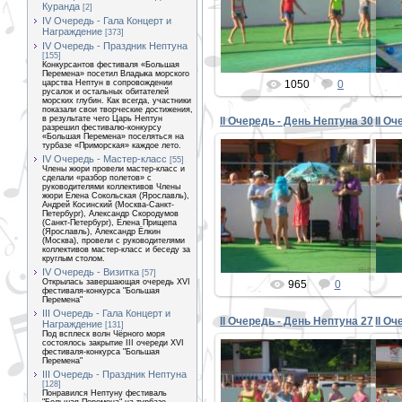
Куранда
[2]
PETER
IV Очередь - Гала Концерт и
Награждение
[373]
IV Очередь - Праздник Нептуна
[155]
Конкурсантов фестиваля «Большая
Перемена» посетил Владыка морского
царства Нептун в сопровождении
1050
0
русалок и остальных обитателей
морских глубин. Как всегда, участники
показали свои творческие достижения,
в результате чего Царь Нептун
II Очередь - День Нептуна 30
II О
разрешил фестивалю-конкурсу
«Большая Перемена» поселяться на
турбазе «Приморская» каждое лето.
IV Очередь - Мастер-класс
[55]
Члены жюри провели мастер-класс и
сделали «разбор полетов» с
руководителями коллективов Члены
30.08.2015
жюри Елена Сокольская (Ярославль),
Андрей Косинский (Москва-Санкт-
Петербург), Александр Скородумов
PETER
(Санкт-Петербург), Елена Прищепа
(Ярославль), Александр Ёлкин
(Москва), провели с руководителями
коллективов мастер-класс и беседу за
круглым столом.
IV Очередь - Визитка
[57]
Открылась завершающая очередь XVI
965
0
фестиваля-конкурса "Большая
Перемена"
III Очередь - Гала Концерт и
II Очередь - День Нептуна 27
II О
Награждение
[131]
Под всплеск волн Чёрного моря
состоялось закрытие III очереди XVI
фестиваля-конкурса "Большая
Перемена"
III Очередь - Праздник Нептуна
[128]
30.08.2015
Понравился Нептуну фестиваль