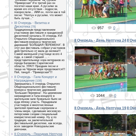
"Большая Перемена" на турбазе
"Приморская" И в третий раз он
PETER
посетил наши края. А русалки за
время его отсутствия - подросли,
повзрослели... ИИИ-эх, почти как в той
песне: "Нептун и русалки, что может
быть лучше..."
III Очередь - Визитка и
Дискотека
[78]
957
0
Традиционным представлением
участников фестиваля и грандиозной
дискотекой началась III очередь XVI
Открытого Общенационального
II Очередь - День Нептуна 24
II О
фестиваля-конкурса творческих
дарований "БОЛЬШАЯ ПЕРЕМЕНА". В
этот раз фестиваль собрал участников
действительно от мала до велика!!!
Самой маленькой участнице всего 4
года, а самой старшей ... -
представительнице хора ветеранов из
города Балаково Саратовской
30.08.2015
области. УРА!!! Праздник песни и
танца на Чёрном море продолжается!!!
Пой, танцуй - "Приморская"!!!
PETER
II Очередь - Гала Концерт и
Награждение
[108]
Завершилась II очередь Открытого
Общенационального фестиваля-
конкурса творческих дарований
"Большая Перемена". На церемонии
1044
0
награждения и Гала-концерте в
зрительном зале буквально было не
куда яблоку упасть. Порадовали
участников и многочисленных
II Очередь - День Нептуна 19
II О
зрителей приятным сюрпризом и
члены жюри, сделавшие московско-
питерскими силами специальный
юмористический номер. Ну и по
традиции, на заключительной
фестивальной дискотеке, как всегда,
всех заводили Новоуральские
девчонки.
30.08.2015
II Очередь - Праздник Нептуна