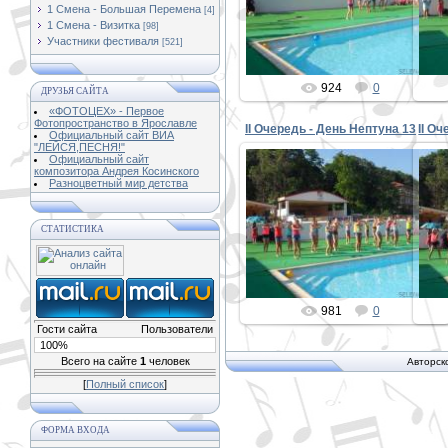
1 Смена - Большая Перемена
[4]
PETER
1 Смена - Визитка
[98]
Участники фестиваля
[521]
924
0
ДРУЗЬЯ САЙТА
«ФОТОЦЕХ» - Первое
Фотопространство в Ярославле
II Очередь - День Нептуна 13
II О
Официальный сайт ВИА
"ЛЕЙСЯ,ПЕСНЯ!"
Официальный сайт
композитора Андрея Косинского
Разноцветный мир детства
30.08.2015
СТАТИСТИКА
PETER
981
0
Гости сайта
Пользователи
100%
Всего на сайте
1
человек
Авторск
[
Полный список
]
ФОРМА ВХОДА