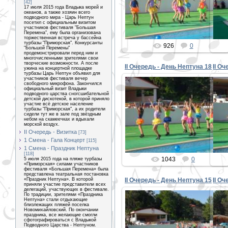
[42]
17 июля 2015 года Владыка морей и
PETER
океанов, а также хозяин всего
подводного мира - Царь Нептун
посетил с официальным визитом
участников фестиваля "Большая
Перемена", ему была организована
торжественная встреча у бассейна
турбазы "Приморская". Конкурсанты
926
0
"Большой Перемены"
продемонстрировали перед ним и
многочисленными зрителями свои
творческие возможности. А после
II Очередь - День Нептуна 18
II О
ужина на концертной площадке
турбазы Царь Нептун объявил для
участников фестиваля вечер
свободного микрофона. Закончился
официальный визит Владыки
подводного царства сногсшибательной
детской дискотекой, в которой приняло
участие всё детское население
30.08.2015
турбазы "Приморская", а их родители
сидели тут же в зале под звёздным
небом на скамеечках и вдыхали
PETER
морской воздух.
II Очередь - Визитка
[73]
1 Смена - Гала Концерт
[115]
1 Смена - Праздник Нептуна
[118]
1043
0
5 июля 2015 года на пляже турбазы
«Приморская» силами участников
фестиваля «Большая Перемена» была
представлена театральная постановка
«Праздник Нептуна». В которой
II Очередь - День Нептуна 15
II О
приняли участие представители всех
делегаций, участвующих в фестивале.
По традиции, зрителями «Праздника
Нептуна» стали отдыхающие
близлежащих пляжей поселка
Новомихайловский. По окончании
праздника, все желающие смогли
сфотографироваться с Владыкой
30.08.2015
Подводного Царства - Нептуном.