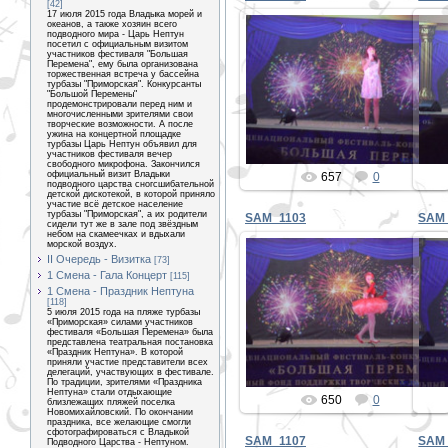
[42]
17 июля 2015 года Владыка морей и
океанов, а также хозяин всего
подводного мира - Царь Нептун
посетил с официальным визитом
участников фестиваля "Большая
Перемена", ему была организована
торжественная встреча у бассейна
31.12.2019
турбазы "Приморская". Конкурсанты
"Большой Перемены"
продемонстрировали перед ним и
PETER
многочисленными зрителями свои
творческие возможности. А после
ужина на концертной площадке
турбазы Царь Нептун объявил для
участников фестиваля вечер
свободного микрофона. Закончился
официальный визит Владыки
657
0
подводного царства сногсшибательной
детской дискотекой, в которой приняло
участие всё детское население
турбазы "Приморская", а их родители
SAM_1103
SAM
сидели тут же в зале под звёздным
небом на скамеечках и вдыхали
морской воздух.
II Очередь - Визитка
[73]
1 Смена - Гала Концерт
[115]
1 Смена - Праздник Нептуна
31.12.2019
[118]
5 июля 2015 года на пляже турбазы
«Приморская» силами участников
PETER
фестиваля «Большая Перемена» была
представлена театральная постановка
«Праздник Нептуна». В которой
приняли участие представители всех
делегаций, участвующих в фестивале.
По традиции, зрителями «Праздника
Нептуна» стали отдыхающие
650
0
близлежащих пляжей поселка
Новомихайловский. По окончании
праздника, все желающие смогли
сфотографироваться с Владыкой
SAM_1107
SAM
Подводного Царства - Нептуном.