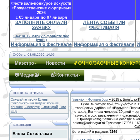
Фестивале-конкурсе искусств
«Рождественские сюрпризы»
2026
с 05 января по 07 января
ЗАПОЛНИТЕ ОНЛАЙН
ЛЕНТА СОБЫТИЙ
ЗАЯВКУ
ФЕСТИВАЛЯ
СКАЧАТЬ Заявку в формате doc
(word)
Информация о фестивале
Информация о фестивале
И
Суббота, 08.08.2026, 14:06
Маэстро
Новости
🎵ОЧНО/ЗАОЧНЫЕ КОНКУР
📷Медиа📹
📬Контакты
ПЕСНИ НА СТРИМАХ
Слушайте песни Елены
Главная
»
Фотоальбом
» 2015 г. Большая 
Сокольской на яндекс музыке,
Если Вы хотите принять участие в 
Youtube, Сберзвук, Спотифай, Эпл
творческих дарований «Большая Перемен
и пр
старше, Вы – наш человек. 10 дней – реп
солнца, моря, развлечений. (Краснодарс
«Приморская») Заявки на участие в ко
selena@selenayar.ru Телефон: +7–961–160
ВИКИПЕДИЯ
Сай
Фотографий в разделе
:
2169
Елена Сокольская