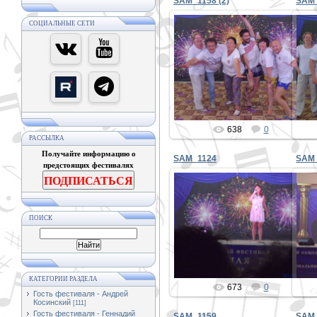
SAM_1158 (2)
SAM
СОЦИАЛЬНЫЕ СЕТИ
31.12.2019
PETER
638
0
РАССЫЛКА
Получайте информацию о
SAM_1124
SAM
предстоящих фестивалях
ПОДПИСАТЬСЯ
31.12.2019
ПОИСК
PETER
КАТЕГОРИИ РАЗДЕЛА
673
0
Гость фестиваля - Андрей
Косинский
[111]
Гость фестиваля - Геннадий
SAM_1159
SAM