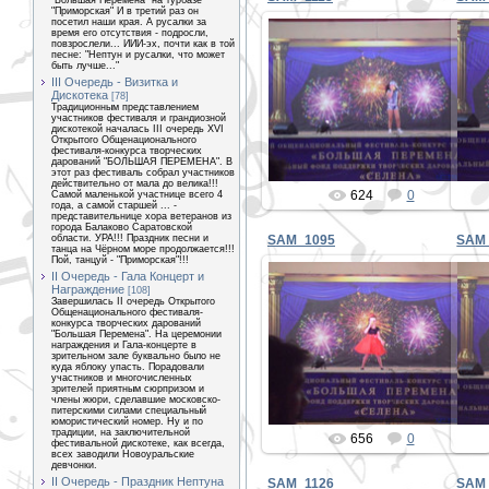
"Большая Перемена" на турбазе
"Приморская" И в третий раз он
посетил наши края. А русалки за
время его отсутствия - подросли,
повзрослели... ИИИ-эх, почти как в той
песне: "Нептун и русалки, что может
быть лучше..."
III Очередь - Визитка и
31.12.2019
Дискотека
[78]
Традиционным представлением
PETER
участников фестиваля и грандиозной
дискотекой началась III очередь XVI
Открытого Общенационального
фестиваля-конкурса творческих
дарований "БОЛЬШАЯ ПЕРЕМЕНА". В
этот раз фестиваль собрал участников
действительно от мала до велика!!!
624
0
Самой маленькой участнице всего 4
года, а самой старшей ... -
представительнице хора ветеранов из
города Балаково Саратовской
области. УРА!!! Праздник песни и
SAM_1095
SAM_
танца на Чёрном море продолжается!!!
Пой, танцуй - "Приморская"!!!
II Очередь - Гала Концерт и
Награждение
[108]
Завершилась II очередь Открытого
Общенационального фестиваля-
конкурса творческих дарований
31.12.2019
"Большая Перемена". На церемонии
награждения и Гала-концерте в
зрительном зале буквально было не
PETER
куда яблоку упасть. Порадовали
участников и многочисленных
зрителей приятным сюрпризом и
члены жюри, сделавшие московско-
питерскими силами специальный
юмористический номер. Ну и по
традиции, на заключительной
656
0
фестивальной дискотеке, как всегда,
всех заводили Новоуральские
девчонки.
II Очередь - Праздник Нептуна
SAM_1126
SAM