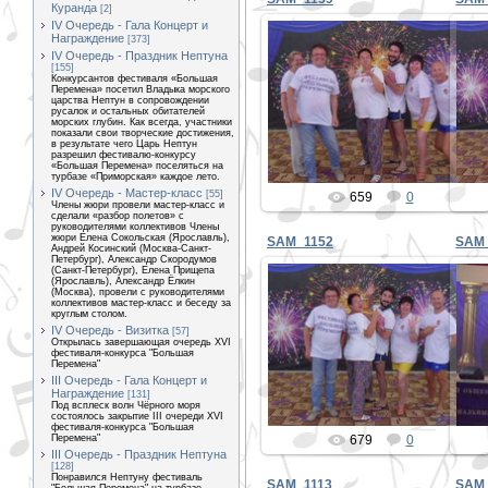
Куранда
[2]
IV Очередь - Гала Концерт и
Награждение
[373]
IV Очередь - Праздник Нептуна
[155]
Конкурсантов фестиваля «Большая
31.12.2019
Перемена» посетил Владыка морского
царства Нептун в сопровождении
русалок и остальных обитателей
PETER
морских глубин. Как всегда, участники
показали свои творческие достижения,
в результате чего Царь Нептун
разрешил фестивалю-конкурсу
«Большая Перемена» поселяться на
турбазе «Приморская» каждое лето.
IV Очередь - Мастер-класс
[55]
659
0
Члены жюри провели мастер-класс и
сделали «разбор полетов» с
руководителями коллективов Члены
жюри Елена Сокольская (Ярославль),
SAM_1152
SAM
Андрей Косинский (Москва-Санкт-
Петербург), Александр Скородумов
(Санкт-Петербург), Елена Прищепа
(Ярославль), Александр Ёлкин
(Москва), провели с руководителями
коллективов мастер-класс и беседу за
круглым столом.
31.12.2019
IV Очередь - Визитка
[57]
Открылась завершающая очередь XVI
фестиваля-конкурса "Большая
PETER
Перемена"
III Очередь - Гала Концерт и
Награждение
[131]
Под всплеск волн Чёрного моря
состоялось закрытие III очереди XVI
фестиваля-конкурса "Большая
Перемена"
679
0
III Очередь - Праздник Нептуна
[128]
Понравился Нептуну фестиваль
SAM_1113
SAM