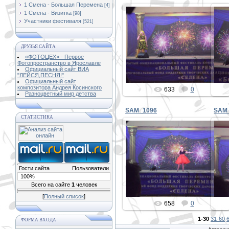
1 Смена - Большая Перемена
[4]
1 Смена - Визитка
[98]
Участники фестиваля
[521]
31.12.2019
ДРУЗЬЯ САЙТА
PETER
«ФОТОЦЕХ» - Первое
Фотопространство в Ярославле
Официальный сайт ВИА
"ЛЕЙСЯ,ПЕСНЯ!"
Официальный сайт
композитора Андрея Косинского
633
0
Разноцветный мир детства
SAM_1096
SAM
СТАТИСТИКА
31.12.2019
PETER
Гости сайта
Пользователи
100%
Всего на сайте
1
человек
[
Полный список
]
658
0
1-30
31-60
ФОРМА ВХОДА