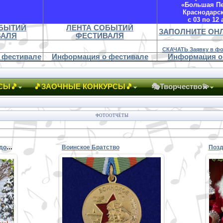
«Большая П
Краснодарс
с 03 по 12 
ОБЫТИЙ
ЛЕНТА СОБЫТИЙ
ЗАПОЛНИТЕ ОН
ВАЛЯ
ФЕСТИВАЛЯ
СКАЧАТЬ Заявку в фо
 фестивале
Информация о фестивале
Информация о
СЫ🎵
🎵ЗАОЧНЫЕ КОНКУРСЫ🎵
🎭Творчество💫
ФОТООТЧЁТЫ
2020 - СЕЛЕНА - С Новым Годом и Рождеством
Воинское Братство
22.02.2020
я
-
PETER
.