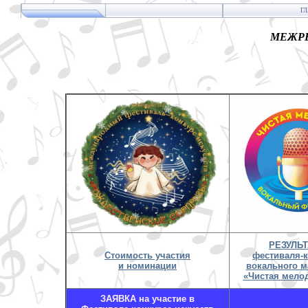
Г
МЕЖРЕ
РЕЗУЛЬ
Стоимость участия
фестиваля-
и номинации
вокального м
«Чистая мелод
ЗАЯВКА на участие в