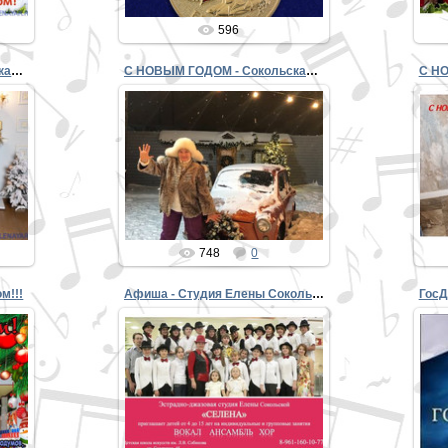
596
С НОВЫМ ГОДОМ - Сокольская и компания1
С НОВЫМ ГОДОМ - Сокольская и компания
29.12.2018
PETER
748
0
м!!!
Афиша - Студия Елены Сокольской СЕЛЕНА
Гос
е
14.05.2017
тов
ей
ми
PETER