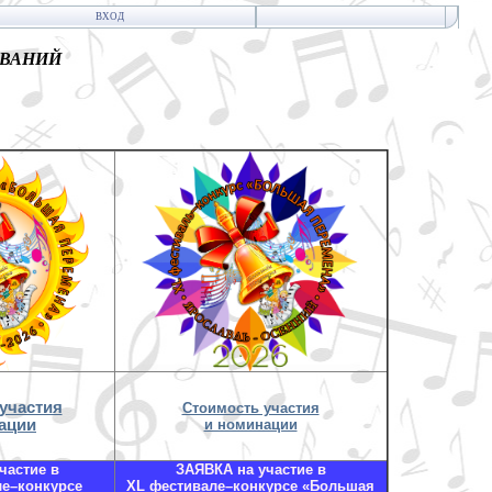
ВХОД
ОВАНИЙ
участия
Стоимость участия
ации
и номинации
частие в
ЗАЯВКА на участие в
ле–конкурсе
XL фестивале–конкурсе «Большая