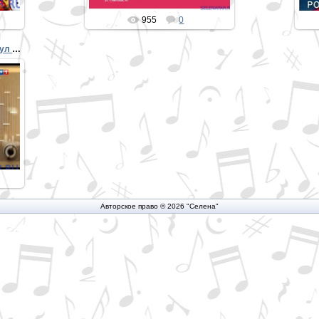
955
0
Видео-клипу Ветер с моря дул - 20 лет
Авторское право © 2026 "Селена"