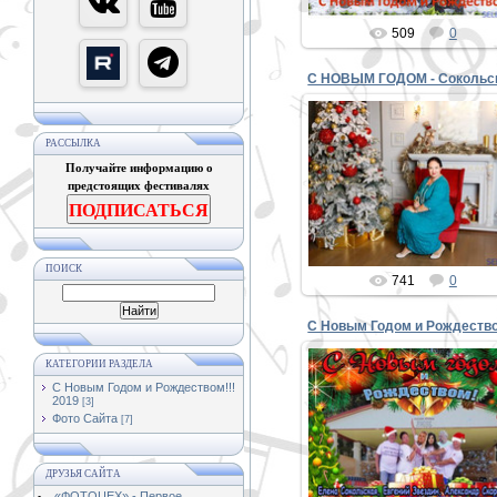
509
0
РАССЫЛКА
Получайте информацию о
29.12.2018
предстоящих фестивалях
PETER
ПОДПИСАТЬСЯ
ПОИСК
741
0
С Новым Годом и Рождество
КАТЕГОРИИ РАЗДЕЛА
28.12.2017
С Новым Годом и Рождеством!!!
2019
Поздравляем национальны
[3]
творческие дарования: солис
Фото Сайта
[7]
и коллективы, руководител
коллективов с наступающи
Новым ...
ДРУЗЬЯ САЙТА
PETER
«ФОТОЦЕХ» - Первое