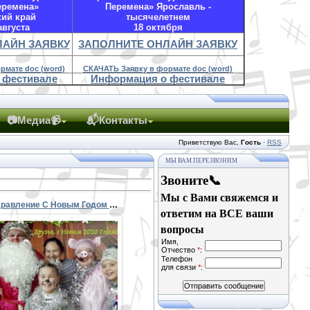
еремена»
Перемена» Ярославль -
кий край
тысячелетнем
августа
18 октября
ЛАЙН ЗАЯВКУ
ЗАПОЛНИТЕ ОНЛАЙН ЗАЯВКУ
рмате doc (word)
СКАЧАТЬ Заявку в формате doc (word)
 фестивале
Информация о фестивале
📷Медиа📹
📬Контакты
Приветствую Вас
,
Гость
·
RSS
МЫ ВАМ ПЕРЕЗВОНИМ
Звоните📞
Мы с Вами свяжемся и
Поздравление С Новым Годом - СЕЛЕНА 2020!
ответим на ВСЕ ваши
вопросы
Имя,
Отчество
*
:
Телефон
31.12.2019
для связи
*
:
PETER