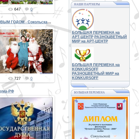
НАШИ ПАРТНЕРЫ
647
0
С НОВЫМ ГОДОМ - Сокольская и компания 2
БОЛЬШАЯ ПЕРЕМЕНА на
АРТ-ЦЕНТР
РАЗНОЦВЕТНЫЙ
МИР на АРТ-ЦЕНТР
29.12.2018
PETER
БОЛЬШАЯ ПЕРЕМЕНА на
KONKURSOFF
РАЗНОЦВЕТНЫЙ МИР на
KONKURSOFF
727
0
Дума-РФ
БОЛЬШАЯ ПЕРЕМЕНА
24.03.2017
PETER