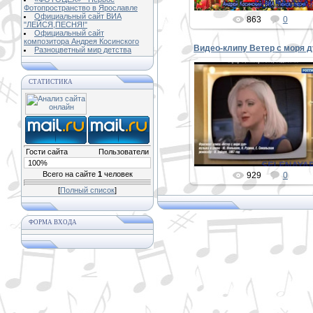
Фотопространство в Ярославле
Официальный сайт ВИА
863
0
"ЛЕЙСЯ,ПЕСНЯ!"
Официальный сайт
композитора Андрея Косинского
Разноцветный мир детства
СТАТИСТИКА
19.01.2017
PETER
Гости сайта
Пользователи
100%
Всего на сайте
1
человек
929
0
[
Полный список
]
ФОРМА ВХОДА