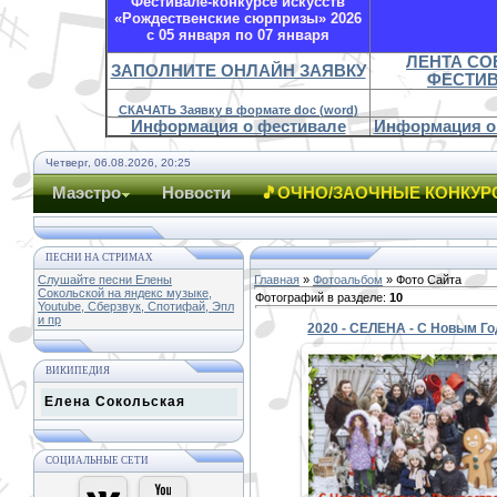
Фестивале-конкурсе искусств
«Рождественские сюрпризы» 2026
с 05 января по 07 января
ЛЕНТА С
ЗАПОЛНИТЕ ОНЛАЙН ЗАЯВКУ
ФЕСТИ
СКАЧАТЬ Заявку в формате doc (word)
Информация о фестивале
Информация о
Четверг, 06.08.2026, 20:25
Маэстро
Новости
🎵ОЧНО/ЗАОЧНЫЕ КОНКУР
ПЕСНИ НА СТРИМАХ
Слушайте песни Елены
Главная
»
Фотоальбом
» Фото Сайта
Сокольской на яндекс музыке,
Фотографий в разделе
:
10
Youtube, Сберзвук, Спотифай, Эпл
и пр
ВИКИПЕДИЯ
30.12.2020
Елена Сокольская
С НОВЫМ 2021 ГОДОМ И
РОЖДЕСТВОМ!!!
Елена Сокольская и младша
группа ансамбля Эстрадно
СОЦИАЛЬНЫЕ СЕТИ
джазового коллектива «С..
PETER