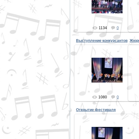
PETER
1134
0
Выступление конкурсантов
Жюри
30.10.2013
PETER
1080
0
Открытие фестиваля
30.10.2013