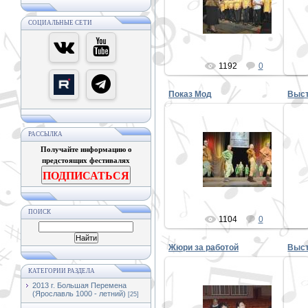
report/5994/v_yaroslavle_prohodit_xiii_
repo
kon..
СОЦИАЛЬНЫЕ СЕТИ
PE
1192
0
Показ Мод
Выст
РАССЫЛКА
01.11.
Получайте информацию о
http://www.yarnews.ne
предстоящих фестивалях
report/5994/v_yaroslavle_prohodit_xiii_
repo
kon..
ПОДПИСАТЬСЯ
PE
ПОИСК
1104
0
Жюри за работой
Выст
КАТЕГОРИИ РАЗДЕЛА
2013 г. Большая Перемена
01.11.
(Ярославль 1000 - летний)
[25]
http://www.yarnews.ne