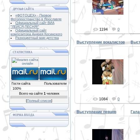
report/5994/v_yaroslavle_prohodit_xiii_
repo
kon..
ДРУЗЬЯ САЙТА
PE
«ФОТОЦЕХ» - Первое
Фотопространство в Ярославле
Официальный сайт ВИА
"ЛЕЙСЯ,ПЕСНЯ!"
1194
0
Официальный сайт
композитора Андрея Косинского
Разноцветный мир детства
Выступление вокалистов
СТАТИСТИКА
01.11.2013
PETER
Гости сайта
Пользователи
100%
Всего на сайте
1
человек
1084
0
[
Полный список
]
Выступление певцов
ФОРМА ВХОДА
30.10.2013