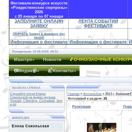
Фестивале-конкурсе искусств
«Рождественские сюрпризы»
2026
с 05 января по 07 января
ЗАПОЛНИТЕ ОНЛАЙН
ЛЕНТА СОБЫТИЙ
ЗАЯВКУ
ФЕСТИВАЛЯ
СКАЧАТЬ Заявку в формате doc
(word)
Информация о фестивале
Информация о фестивале
И
Понедельник, 10.08.2026, 06:51
Маэстро
Новости
🎵ОЧНО/ЗАОЧНЫЕ КОНКУР
📷Медиа📹
📬Контакты
ПЕСНИ НА СТРИМАХ
Слушайте песни Елены
Главная
»
Фотоальбом
» 2013 г. Большая 
Сокольской на яндекс музыке,
Фотографий в разделе
:
25
Youtube, Сберзвук, Спотифай, Эпл
и пр
Репетиция
Пока
ВИКИПЕДИЯ
01.11.
Елена Сокольская
http://www.yarnews.ne